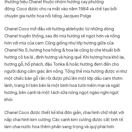
thương hiệu Chanel thuộc nhóm hương cay phương
đông. Coco được cho ra mắt vào năm 1984 và chế tạo bởi
chuyên gia nước hoa nổi tiếng Jacques Polge
Chanel Coco mở đầu với hương aldehydic từ những dòng
Chanel truyền thống, sau đó mùi hương sẽ ngọt hơn và nồng
hơn với mùi của cam. Cũng giống như lớp hương giữa của
Chanel No.5, hương hoa hồng & hoa lài cũng bị che khuất bởi
hương cỏ ba lá , đinh hương và húng quế. Khi hương hoa khô lại,
hương gỗ, hổ phách, đậu Tonka & hoắc hương đem đến cho
người dùng cảm giác ấm nồng. Tổng thể mùi hương được ví như
một chiếc bàn gỗ rắn rõi được phủ lên một lớp dầu cam thơm
lành, trang trí bên bên là một bình hoa tươi mềm mại và ngát
hương, bên cạnh là một tách sữa nóng ngọt ngào nghi ngút
khói.
Chanel Coco được thiết kế khá đơn giản, chai hình chữ nhật với
nắp chai hình kim cương. Các cạnh kim cương được cắt tinh tế
làm chai nước hoa thêm phần sang trọng và quý phái hơn.