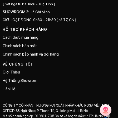
[ Sát ngã tư Bà Triệu - Tuệ Tĩnh ]
SHOWROOM 2:
Hồ Chí Minh
GIỜ HOẠT ĐỘNG: 9h30 – 21h30 ( cả T7, CN )
HỖ TRỢ KHÁCH HÀNG
Cách thức mua hàng
Chính sách bảo mật
Chính sách bảo hành và đổi hàng
VỀ CHÚNG TÔI
Giới Thiệu
Hệ Thống Showrom
Liên Hệ
CÔNG TY CỔ PHẦN THƯƠNG MẠI XUẤT NHẬP KHẨU ROSA VIỆT NAM
OFFICE: 68 Ngũ Nhạc, P. Thanh Trì, Q.Hoàng Mai – Hà Nội.
Mã số doanh nghiệp: 0108111795 Do sở kế hoạch đầu tư TP Hà Nội cấp