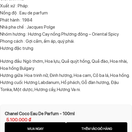
Xuất xứ : Pháp:
Nồng độ : Eau de parfum
Phát hành : 1984
Nhà pha chế : Jacques Polge
Nhóm hương : Hương Cay nồng Phương đông – Oriental Spicy
Phong cách : Gợi cảm, ấm áp, quý phái.
Hương đặc trưng
Hương đầu: Ngò thơm, Hoa lựu, Quả quýt hồng, Quả đào, Hoa nhài,
Hoa hồng Bulgary.
Hương giữa: Hoa trinh nữ, Đinh hương, Hoa cam, Cỏ ba lá, Hoa hồng.
Hương cuối: Hương Labdanum, Hổ phách, Gỗ đàn hương, Đậu
Tonka, Một dược, Hương cầy, Hương Va ni.
Chanel Coco Eau De Parfum - 100ml
5.100.000
₫
MUA NGAY
THÊM VÀO GIỎ HÀNG