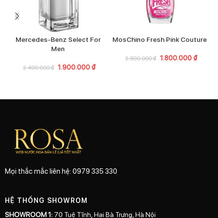
Mercedes-Benz Select For
MosChino Fresh Pink Couture
Men
1.800.000
₫
2.800.000
₫
1.900.000
₫
2.400.000
₫
Mọi thắc mắc liên hệ: 0979 335 330
HỆ THỐNG SHOWROM
SHOWROOM 1:
70 Tuệ Tĩnh, Hai Bà Trưng, Hà Nội