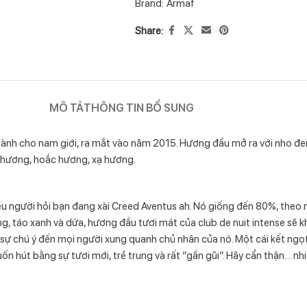
Brand:
Armaf
Share:
MÔ TẢ
THÔNG TIN BỔ SUNG
nh cho nam giới, ra mắt vào năm 2015. Hương đầu mở ra với nho đe
n hương, hoắc hương, xạ hương.
nhiều người hỏi bạn đang xài Creed Aventus ah. Nó giống đến 80%, theo 
g, táo xanh và dứa, hương đầu tươi mát của club de nuit intense sẽ khi
 sự chú ý đến mọi người xung quanh chủ nhân của nó. Một cái kết ng
ốn hút bằng sự tươi mới, trẻ trung và rất “gần gũi”. Hãy cẩn thận… nhiề