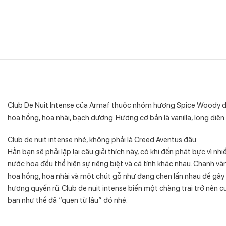
Club De Nuit Intense của Armaf thuộc nhóm hương Spice Woody dà
hoa hồng, hoa nhài, bạch dương. Hương cơ bản là vanilla, long diê
Club de nuit intense nhé, không phải là Creed Aventus đâu.
Hẳn bạn sẽ phải lặp lại câu giải thích này, có khi đến phát bực vì 
nước hoa đều thể hiện sự riêng biệt và cá tính khác nhau. Chanh vàn
hoa hồng, hoa nhài và một chút gỗ như đang chen lấn nhau để gây
hương quyến rũ. Club de nuit intense biến một chàng trai trở nên cu
bạn như thể đã “quen từ lâu” đó nhé.