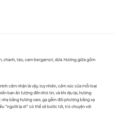
n, chanh, táo, cam bergamot, dứa. Hương giữa gồm
mình cảm nhận là vậy, tuy nhiên, cảm xúc của mỗi loại
ến bạn ấn tượng đến khó tin, và khi dịu lại, hương
ọt nhẹ bằng hương vani, gạ gẫm đối phương bằng xạ
u “người lạ ơi” có thể sẽ bước tới, trò chuyện với