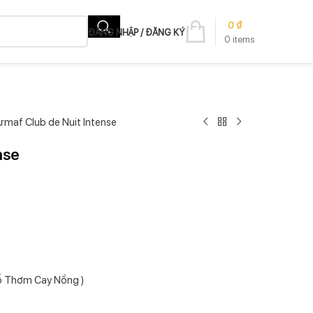
0
₫
ĐĂNG NHẬP / ĐĂNG KÝ
0
items
rmaf Club de Nuit Intense
nse
 Thơm Cay Nồng )