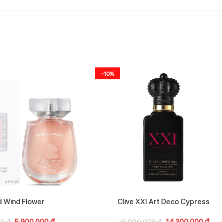
-10%
 Wind Flower
Clive XXI Art Deco Cypress
5.900.000
₫
14.300.000
₫
00
₫
15.900.000
₫