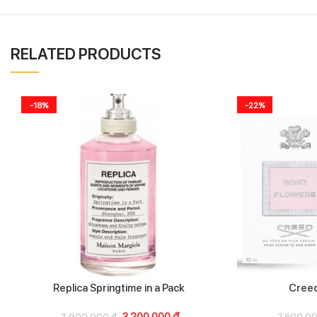
RELATED PRODUCTS
-18%
-22%
Replica Springtime in a Pack
Creed
3.200.000
₫
3.900.000
₫
7.600.0