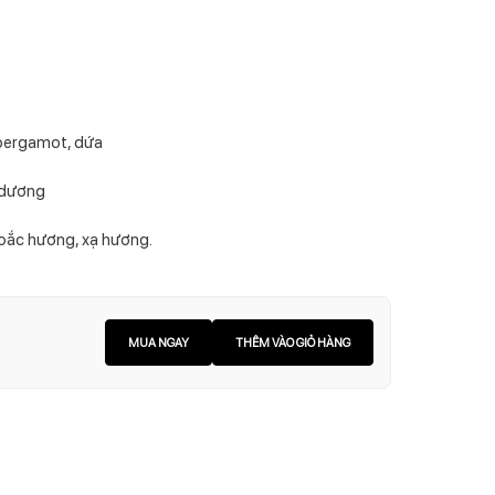
 bergamot, dứa
 dương
hoắc hương, xạ hương.
MUA NGAY
THÊM VÀO GIỎ HÀNG