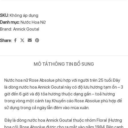
SKU:
Không áp dụng
Danh mục:
Nước Hoa Nữ
Brand:
Annick Goutal
Share:
MÔ TẢ
THÔNG TIN BỔ SUNG
Nước hoa nữ Rose Absolue phù hợp với người trên 25 tuổi.Đây
là dòng nước hoa Annick Goutal này có độ lưu hương tạm ổn – 3
giờ đến 6 giờ. và độ tỏa hương thuộc dạng gần – toả hương
trong vòng một cánh tay. Khuyến cáo Rose Absolue phù hợp để
sử dụng trong cả ngày lẫn đêm vào mùa xuân.
Đây là dòng nước hoa Annick Goutal thuộc nhóm Floral (Hương
hoa cỏ). Rose Absolue được cho ra mắt vào năm 1984. Bên cạnh