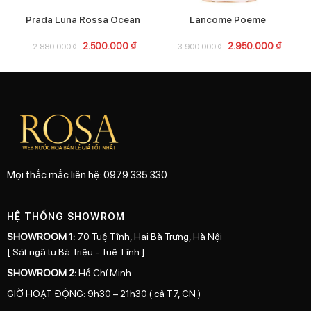
Prada Luna Rossa Ocean
Lancome Poeme
2.500.000
₫
2.950.000
₫
2.880.000
₫
3.900.000
₫
Mọi thắc mắc liên hệ: 0979 335 330
HỆ THỐNG SHOWROM
SHOWROOM 1:
70 Tuệ Tĩnh, Hai Bà Trưng, Hà Nội
[ Sát ngã tư Bà Triệu - Tuệ Tĩnh ]
SHOWROOM 2:
Hồ Chí Minh
GIỜ HOẠT ĐỘNG: 9h30 – 21h30 ( cả T7, CN )