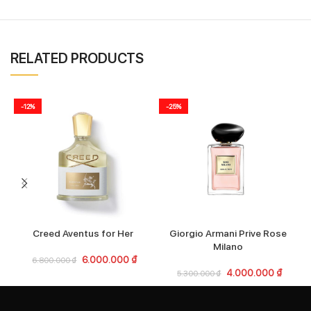
RELATED PRODUCTS
-12%
-25%
Creed Aventus for Her
Giorgio Armani Prive Rose
Milano
6.000.000
₫
6.800.000
₫
4.000.000
₫
5.300.000
₫