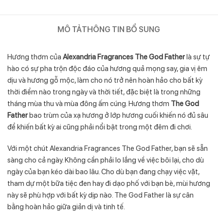
MÔ TẢ
THÔNG TIN BỔ SUNG
Hương thơm của
Alexandria Fragrances The God Father
là sự tự
hào có sự pha trộn độc đáo của hương quả mọng say, gia vị êm
dịu và hương gỗ mộc, làm cho nó trở nên hoàn hảo cho bất kỳ
thời điểm nào trong ngày và thời tiết, đặc biệt là trong những
tháng mùa thu và mùa đông ấm cúng. Hương thơm
The God
Father
bao trùm của xạ hương ở lớp hương cuối khiến nó đủ sâu
để khiến bất kỳ ai cũng phải nổi bật trong một đêm đi chơi.
Với một chút Alexandria Fragrances The God Father, bạn sẽ sẵn
sàng cho cả ngày. Không cần phải lo lắng về việc bôi lại, cho dù
ngày của bạn kéo dài bao lâu. Cho dù bạn đang chạy việc vặt,
tham dự một bữa tiệc đen hay đi dạo phố với bạn bè, mùi hương
này sẽ phù hợp với bất kỳ dịp nào. The God Father là sự cân
bằng hoàn hảo giữa giản dị và tinh tế.