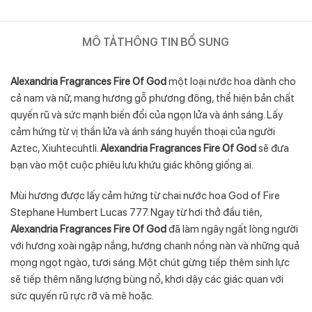
MÔ TẢ
THÔNG TIN BỔ SUNG
Alexandria Fragrances Fire Of God
một loại nước hoa dành cho
cả nam và nữ, mang hương gỗ phương đông, thể hiện bản chất
quyến rũ và sức mạnh biến đổi của ngọn lửa và ánh sáng. Lấy
cảm hứng từ vị thần lửa và ánh sáng huyền thoại của người
Aztec, Xiuhtecuhtli.
Alexandria Fragrances Fire Of God
sẽ đưa
bạn vào một cuộc phiêu lưu khứu giác không giống ai.
Mùi hương được lấy cảm hứng từ chai nước hoa God of Fire
Stephane Humbert Lucas 777. Ngay từ hơi thở đầu tiên,
Alexandria Fragrances Fire Of God
đã làm ngây ngất lòng người
với hương xoài ngập nắng, hương chanh nồng nàn và những quả
mọng ngọt ngào, tươi sáng. Một chút gừng tiếp thêm sinh lực
sẽ tiếp thêm năng lượng bùng nổ, khơi dậy các giác quan với
sức quyến rũ rực rỡ và mê hoặc.