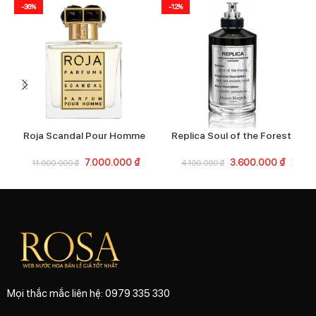
-36%
-12%
Roja Scandal Pour Homme
Replica Soul of the Forest
7.000.000
₫
3.600.000
₫
11.000.000
₫
4.100.000
₫
Mọi thắc mắc liên hệ: 0979 335 330