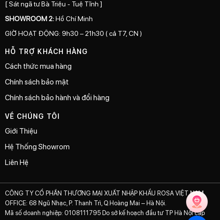
[ Sát ngã tư Bà Triệu - Tuệ Tĩnh ]
SHOWROOM 2:
Hồ Chí Minh
GIỜ HOẠT ĐỘNG: 9h30 – 21h30 ( cả T7, CN )
HỖ TRỢ KHÁCH HÀNG
Cách thức mua hàng
Chính sách bảo mật
Chính sách bảo hành và đổi hàng
VỀ CHÚNG TÔI
Giới Thiệu
Hệ Thống Showrom
Liên Hệ
CÔNG TY CỔ PHẦN THƯƠNG MẠI XUẤT NHẬP KHẨU ROSA VIỆT NAM
OFFICE: 68 Ngũ Nhạc, P. Thanh Trì, Q.Hoàng Mai – Hà Nội.
Mã số doanh nghiệp: 0108111795 Do sở kế hoạch đầu tư TP Hà Nội cấp