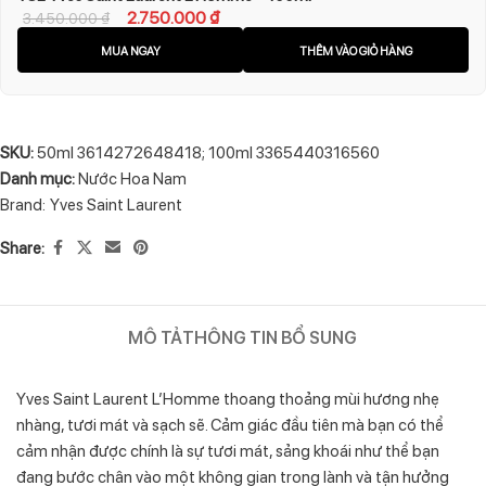
2.750.000
₫
3.450.000
₫
MUA NGAY
THÊM VÀO GIỎ HÀNG
SKU:
50ml 3614272648418; 100ml 3365440316560
Danh mục:
Nước Hoa Nam
Brand:
Yves Saint Laurent
Share:
MÔ TẢ
THÔNG TIN BỔ SUNG
Yves Saint Laurent L’Homme thoang thoảng mùi hương nhẹ
nhàng, tươi mát và sạch sẽ. Cảm giác đầu tiên mà bạn có thể
cảm nhận được chính là sự tươi mát, sảng khoái như thể bạn
đang bước chân vào một không gian trong lành và tận hưởng