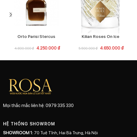
Orto Parisi Stercus
Kilian Roses On Ice
4.250.000
₫
4.650.000
₫
4.800.000
₫
5.500.000
₫
Mọi thắc mắc liên hệ: 0979 335 330
HỆ THỐNG SHOWROM
SHOWROOM 1:
70 Tuệ Tĩnh, Hai Bà Trưng, Hà Nội