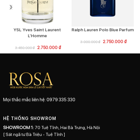
YSL Yves Saint Laurent
Ralph Lauren Polo Blue Parfum
L’Homme
2.750.000
₫
3.000.000
₫
2.750.000
₫
3.450.000
₫
Mọi thắc mắc liên hệ: 0979 335 330
HỆ THỐNG SHOWROM
SHOWROOM 1:
70 Tuệ Tĩnh, Hai Bà Trưng, Hà Nội
[ Sát ngã tư Bà Triệu - Tuệ Tĩnh ]