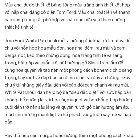
Mẫu chai được thiết kế bằng tông màu trắng tinh khiết kết hợp
với nắp chai dáng cổ điển Tom Ford. Mẫu chai toát lên vẻ thanh
cao sang trọng rất phù hợp với các bạn nữa yêu thích những
thiết kế tinh tế.
Tom Ford White Patchouli mở ra hương đầu khá tươi mát và dễ
chịu với hỗn hợp hoa mẫu đơn, hoa nhài đêm, rau mùi và cam
bergamot, kéo theo những bông hoa trắng tinh tế và sang
trọng, bắt gặp và cuốn trôi nốt hương gỗ Sleek trầm ấm để
cùng hòa quyện và tạo nên một phong cách bohemic chic sang
trọng, hay một vẻ đẹp bán cổ điển rõ nét và đầy ấn tượng. Gây
chú ý từ những giây đầu tiên với cặp đôi cam chanh và rau mùi,
White Patchouli dần hé lộ bộ ba “siêu đặc biệt” với sức hấp dẫn
không thể cưỡng lại với hoa lài, muguet và hoa hồng. Lớp hương
cuối dần trở nên sâu lắng và quyến rũ với gỗ đàn hương ấm áp,
mùi trầm hương mãnh liệt và hổ phách vàng luôn say mê và hấp
dẫn.
Hãy thử tiếp cận mùi gỗ hoắc hương theo một phong cách khác