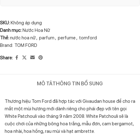
SKU:
Không áp dụng
Danh mục:
Nước Hoa Nữ
Thẻ:
nước hoa nữ
,
parfum
,
perfume
,
tomford
Brand:
TOM FORD
Share:
MÔ TẢ
THÔNG TIN BỔ SUNG
Thương hiệu Tom Ford đã hợp tác với Givaudan house để cho ra
mắt một mùi hương mới dành riêng cho phái đẹp với tên gọi
White Patchouli vào tháng 9 năm 2008. White Patchouli sẽ là
cuộc chơi của những bông hoa trắng, mẫu đơn, cam bergamot,
hoa nhài, hoa hồng, rau mùi và hạt ambrette.