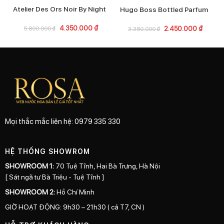
Atelier Des Ors Noir By Night
Hugo Boss Bottled Parfum
4.350.000
₫
5.800.000
₫
2.450.000
₫
3.380.000
₫
Mọi thắc mắc liên hệ: 0979 335 330
HỆ THỐNG SHOWROM
SHOWROOM 1:
70 Tuệ Tĩnh, Hai Bà Trưng, Hà Nội
[ Sát ngã tư Bà Triệu - Tuệ Tĩnh ]
SHOWROOM 2:
Hồ Chí Minh
GIỜ HOẠT ĐỘNG: 9h30 – 21h30 ( cả T7, CN )