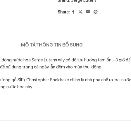
Share:
MÔ TẢ
THÔNG TIN BỔ SUNG
là dòng nước hoa Serge Lutens này có độ lưu hương tạm ổn – 3 giờ đế
để sử dụng trong cả ngày lẫn đêm vào mùa thu, đông.
g gỗ SÍP). Christopher Sheldrake chính là nhà pha chế ra loại nướ
ụng nước hoa này.