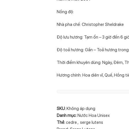
Nồng độ:
Nhà pha chế: Christopher Sheldrake
Độ lưu hương: Tạm ổn – 3 giờ đến 6 gi
Độ toả hương: Gần – Toả hương trong
Thời điểm khuyên dùng: Ngày, Đêm, T
Hương chính: Hoa diên vĩ, Quế, Hồng t
SKU:
Không áp dụng
Danh mục:
Nước Hoa Unisex
Thẻ:
cedre
,
serge lutens
Brand:
Serge Lutens