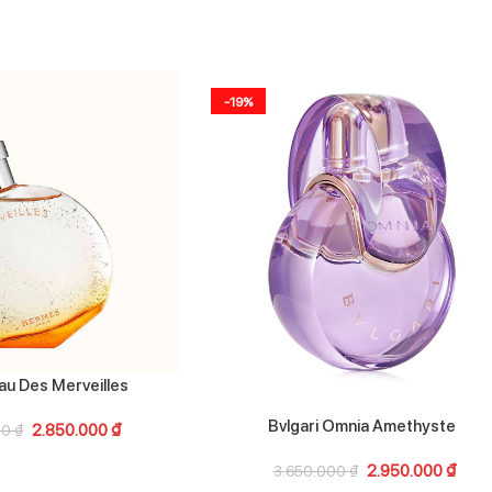
-19%
u Des Merveilles
Bvlgari Omnia Amethyste
2.850.000
₫
00
₫
2.950.000
₫
3.650.000
₫