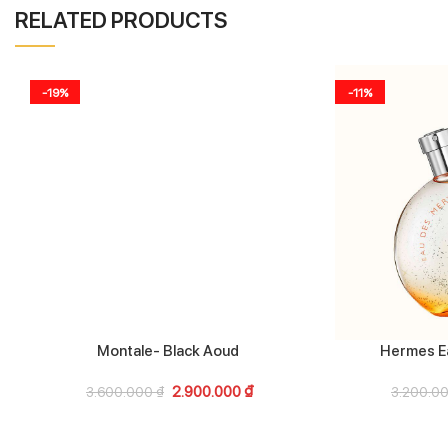
RELATED PRODUCTS
-19%
-11%
Montale- Black Aoud
Hermes Ea
2.900.000
₫
3.600.000
₫
3.200.0