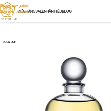
Skip to navigation
CỬA HÀNG
SALE
NHÃN HIỆU
BLOG
Skip to main content
SOLD OUT