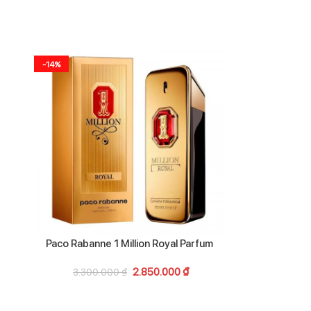
-14%
-29%
Paco Rabanne 1 Million Royal Parfum
Giorgio A
2.850.000
₫
3.300.000
₫
4.10