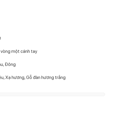
ờ
 vòng một cánh tay
hu, Đông
iêu, Xạ hương, Gỗ đàn hương trắng