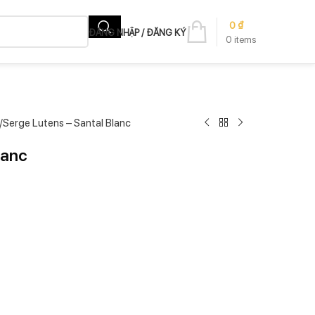
0
₫
ĐĂNG NHẬP / ĐĂNG KÝ
0
items
Serge Lutens – Santal Blanc
lanc