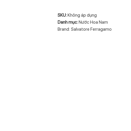
SKU:
Không áp dụng
Danh mục:
Nước Hoa Nam
Brand:
Salvatore Ferragamo
Share:
MÔ TẢ
THÔNG TIN BỔ SUNG
 thông qua sự chuyển động của màu xanh tươi mới,
Salvatore Ferrag
 ra sự sôi nổi mãnh liệt đầy tinh tế cho người đàn ông thành đạt nh
mạnh, tạo cảm giác sảng khoái đặc trưng với các thành phần tự nhi
thanh lịch của hương nhài Paradisone. Tầng hương giữa là hương của