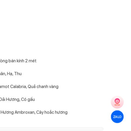
òng bán kính 2 mét
ân, Hạ, Thu
mot Calabria, Quả chanh vàng
 Oải Hương, Có gấu
a, Hương Ambroxan, Cây hoắc hương
ZALO