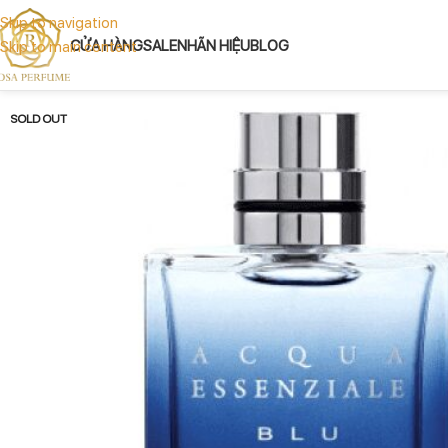
Skip to navigation
CỬA HÀNG
SALE
NHÃN HIỆU
BLOG
Skip to main content
SOLD OUT