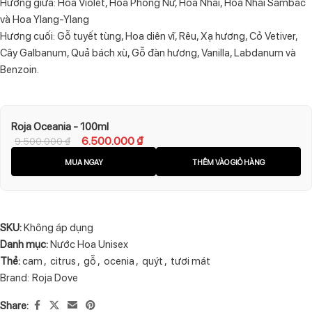
Hương giữa: Hoa Violet, Hoa Phong Nữ, Hoa Nhài, Hoa Nhài Sambac
và Hoa Ylang-Ylang
Hương cuối: Gỗ tuyết tùng, Hoa diên vĩ, Rêu, Xạ hương, Cỏ Vetiver,
Cây Galbanum, Quả bách xù, Gỗ đàn hương, Vanilla, Labdanum và
Benzoin.
Roja Oceania - 100ml
6.500.000
₫
9.500.000
₫
MUA NGAY
THÊM VÀO GIỎ HÀNG
SKU:
Không áp dụng
Danh mục:
Nước Hoa Unisex
Thẻ:
cam
,
citrus
,
gỗ
,
ocenia
,
quýt
,
tươi mát
Brand:
Roja Dove
Share: