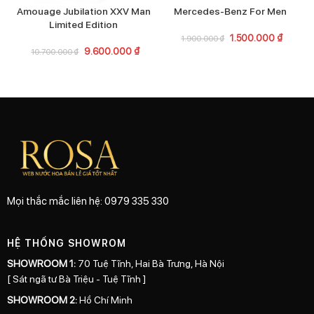
Amouage Jubilation XXV Man
Mercedes-Benz For Men
Limited Edition
1.500.000
₫
1.900.000
₫
9.600.000
₫
10.700.000
₫
Mọi thắc mắc liên hệ: 0979 335 330
HỆ THỐNG SHOWROM
SHOWROOM 1:
70 Tuệ Tĩnh, Hai Bà Trưng, Hà Nội
[ Sát ngã tư Bà Triệu - Tuệ Tĩnh ]
SHOWROOM 2:
Hồ Chí Minh