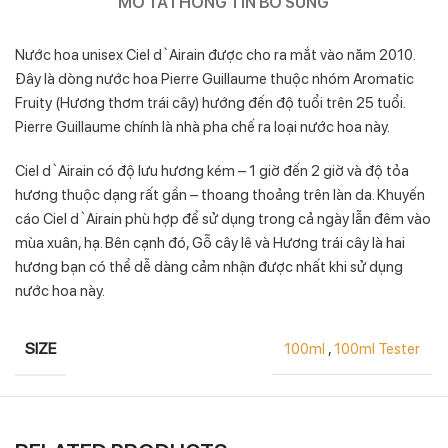
MÔ TẢ
THÔNG TIN BỔ SUNG
Nước hoa unisex Ciel d`Airain được cho ra mắt vào năm 2010.
Đây là dòng nước hoa Pierre Guillaume thuộc nhóm Aromatic
Fruity (Hương thơm trái cây) hướng đến độ tuổi trên 25 tuổi.
Pierre Guillaume chính là nhà pha chế ra loại nước hoa này.
Ciel d`Airain có độ lưu hương kém – 1 giờ đến 2 giờ và độ tỏa
hương thuộc dạng rất gần – thoang thoảng trên làn da. Khuyến
cáo Ciel d`Airain phù hợp để sử dụng trong cả ngày lẫn đêm vào
mùa xuân, hạ. Bên cạnh đó, Gỗ cây lê và Hương trái cây là hai
hương bạn có thể dễ dàng cảm nhận được nhất khi sử dụng
nước hoa này.
SIZE
100ml
,
100ml Tester