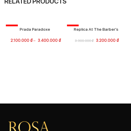
RELATED PRODUCTS
-30%
-18%
Prada Paradoxe
Replica At The Barber’s
2.100.000
₫
–
3.400.000
₫
3.200.000
₫
3.900.000
₫