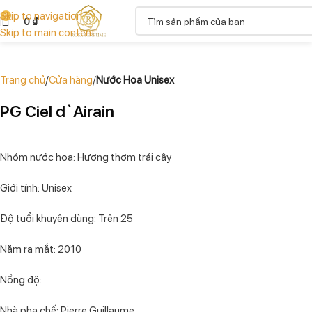
Skip to navigation
0
0
₫
Skip to main content
Trang chủ
Cửa hàng
Nước Hoa Unisex
PG Ciel d`Airain
Nhóm nước hoa: Hương thơm trái cây
Giới tính: Unisex
Độ tuổi khuyên dùng: Trên 25
Năm ra mắt: 2010
Nồng độ:
Nhà pha chế: Pierre Guillaume