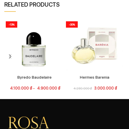
RELATED PRODUCTS
-13%
-30%
Byredo Baudelaire
Hermes Barenia
4.100.000
₫
–
4.900.000
₫
3.000.000
₫
4.280.000
₫