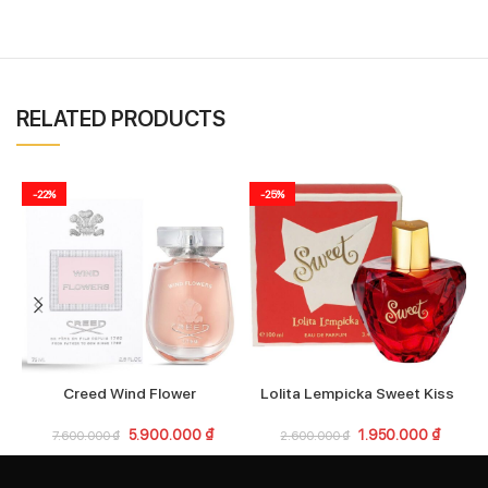
RELATED PRODUCTS
-22%
-25%
Creed Wind Flower
Lolita Lempicka Sweet Kiss
5.900.000
₫
1.950.000
₫
7.600.000
₫
2.600.000
₫