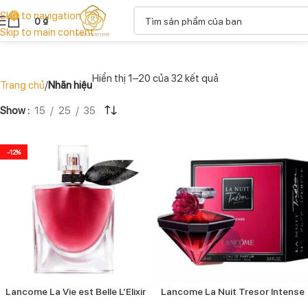
Skip to navigation
0
0
₫
Skip to main content
Hiển thị 1–20 của 32 kết quả
Trang chủ
Nhãn hiệu
Show
15
25
35
-12%
Lancome La Vie est Belle L’Elixir
Lancome La Nuit Tresor Intense