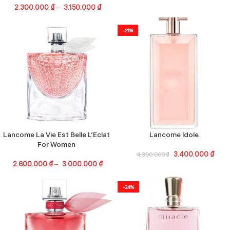
2.300.000
₫
–
3.150.000
₫
-21%
Lancome La Vie Est Belle L’Eclat
Lancome Idole
For Women
3.400.000
₫
4.300.000
₫
2.600.000
₫
–
3.000.000
₫
-24%