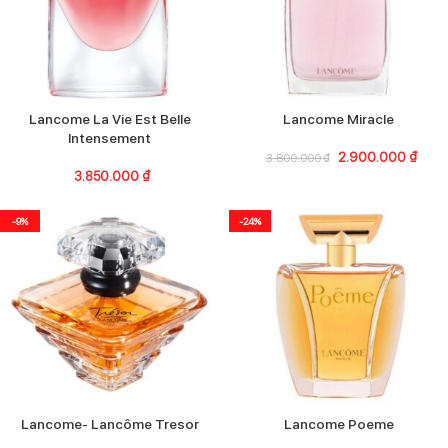
Lancome La Vie Est Belle
Lancome Miracle
Intensement
2.900.000
₫
3.800.000
₫
3.850.000
₫
-9%
-24%
Lancome- Lancôme Tresor
Lancome Poeme