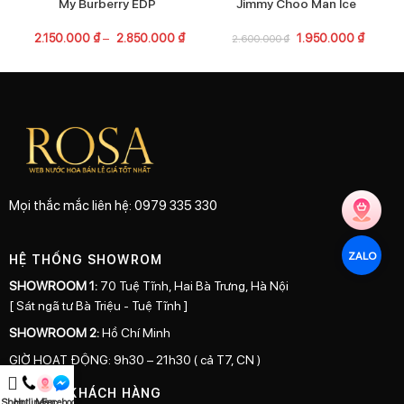
My Burberry EDP
Jimmy Choo Man Ice
2.150.000
₫
–
2.850.000
₫
1.950.000
₫
2.600.000
₫
Mọi thắc mắc liên hệ: 0979 335 330
ZALO
HỆ THỐNG SHOWROM
SHOWROOM 1:
70 Tuệ Tĩnh, Hai Bà Trưng, Hà Nội
[ Sát ngã tư Bà Triệu - Tuệ Tĩnh ]
SHOWROOM 2:
Hồ Chí Minh
GIỜ HOẠT ĐỘNG: 9h30 – 21h30 ( cả T7, CN )
HỖ TRỢ KHÁCH HÀNG
Shop
Hotline
Map
Facebook