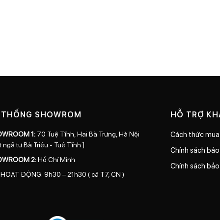
 THỐNG SHOWROM
HỖ TRỢ K
OWROOM 1:
70 Tuệ Tĩnh, Hai Bà Trưng, Hà Nội
Cách thức mua
t ngã tư Bà Triệu - Tuệ Tĩnh ]
Chính sách bả
OWROOM 2:
Hồ Chí Minh
Chính sách bảo
 HOẠT ĐỘNG: 9h30 – 21h30 ( cả T7, CN )