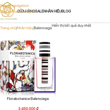
Skip to navigation
CỬA HÀNG
SALE
NHÃN HIỆU
BLOG
Skip to main content
Hiển thị kết quả duy nhất
Trang chủ
Nhãn hiệu
Balenciaga
Florabotanica Balenciaga
3.450.000
₫