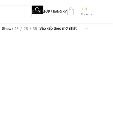
0
₫
ĐĂNG NHẬP / ĐĂNG KÝ
0
items
Show
15
25
35