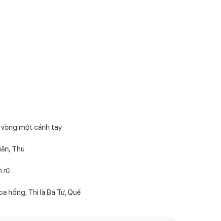
 vòng một cánh tay
uân, Thu
n rũ
a hồng, Thì là Ba Tư, Quế