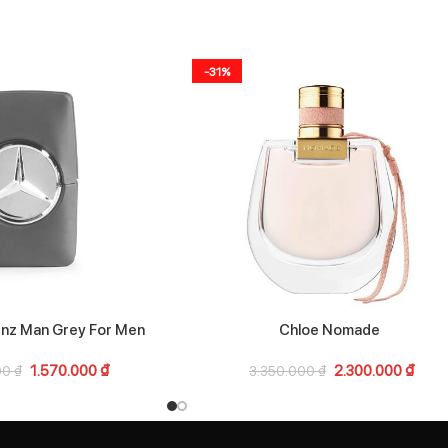
-31%
nz Man Grey For Men
Chloe Nomade
1.570.000
₫
2.300.000
₫
00
₫
3.350.000
₫