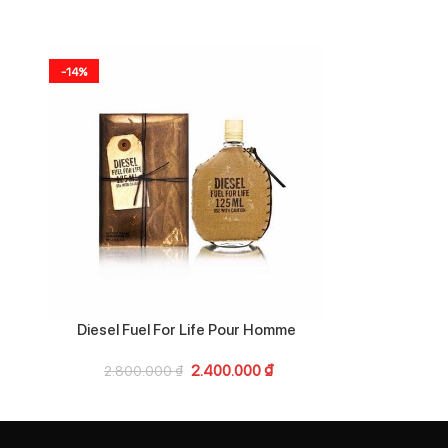
-14%
-20%
Diesel Fuel For Life Pour Homme
Hug
2.400.000
₫
2.800.000
₫
2.45