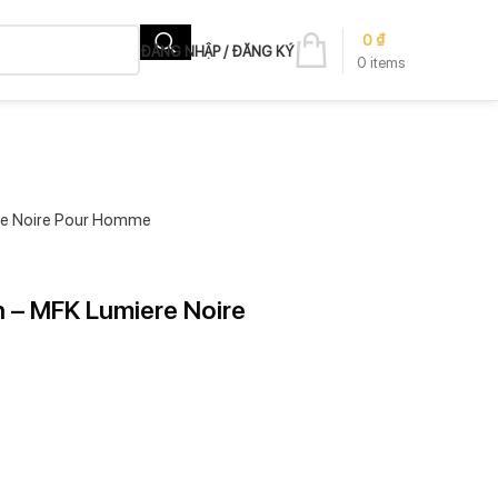
0
₫
ĐĂNG NHẬP / ĐĂNG KÝ
0
items
ere Noire Pour Homme
n – MFK Lumiere Noire