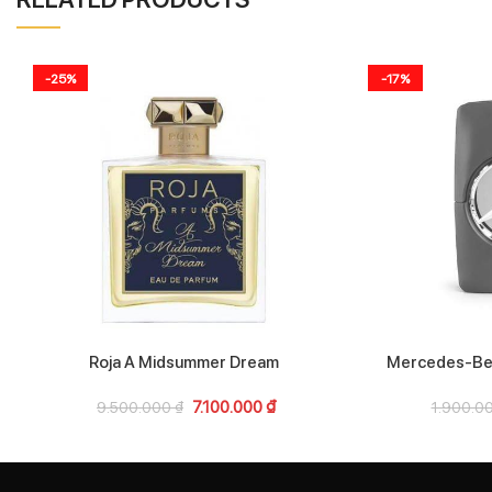
-25%
-17%
Roja A Midsummer Dream
Mercedes-Be
7.100.000
₫
9.500.000
₫
1.900.0