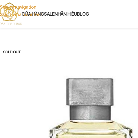
Skip to navigation
CỬA HÀNG
SALE
NHÃN HIỆU
BLOG
Skip to main content
SOLD OUT