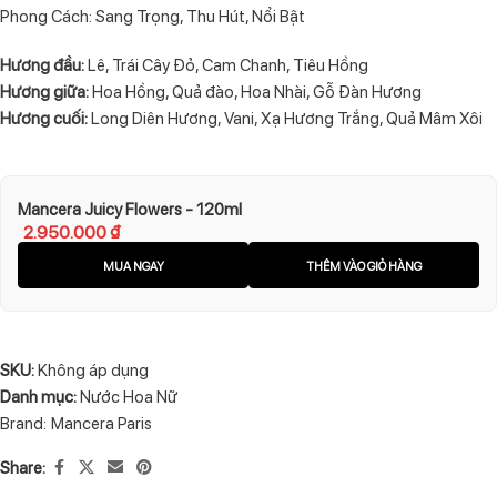
Phong Cách: Sang Trọng, Thu Hút, Nổi Bật
Hương đầu:
Lê, Trái Cây Đỏ, Cam Chanh, Tiêu Hồng
Hương giữa:
Hoa Hồng, Quả đào, Hoa Nhài, Gỗ Đàn Hương
Hương cuối:
Long Diên Hương, Vani, Xạ Hương Trắng, Quả Mâm Xôi
Mancera Juicy Flowers - 120ml
2.950.000
₫
MUA NGAY
THÊM VÀO GIỎ HÀNG
SKU:
Không áp dụng
Danh mục:
Nước Hoa Nữ
Brand:
Mancera Paris
Share: