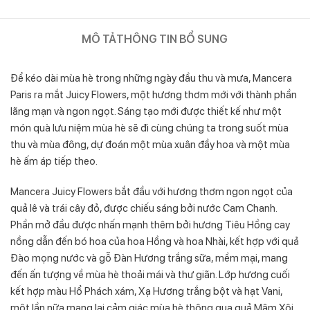
MÔ TẢ
THÔNG TIN BỔ SUNG
Để kéo dài mùa hè trong những ngày đầu thu và mưa, Mancera
Paris ra mắt Juicy Flowers, một hương thơm mới với thành phần
lãng mạn và ngon ngọt. Sáng tạo mới được thiết kế như một
món quà lưu niệm mùa hè sẽ đi cùng chúng ta trong suốt mùa
thu và mùa đông, dự đoán một mùa xuân đầy hoa và một mùa
hè ấm áp tiếp theo.
Mancera Juicy Flowers bắt đầu với hương thơm ngon ngọt của
quả lê và trái cây đỏ, được chiếu sáng bởi nước Cam Chanh.
Phần mở đầu được nhấn mạnh thêm bởi hương Tiêu Hồng cay
nồng dẫn đến bó hoa của hoa Hồng và hoa Nhài, kết hợp với quả
Đào mọng nước và gỗ Đàn Hương trắng sữa, mềm mại, mang
đến ấn tượng về mùa hè thoải mái và thư giãn. Lớp hương cuối
kết hợp màu Hổ Phách xám, Xạ Hương trắng bột và hạt Vani,
một lần nữa mang lại cảm giác mùa hè thông qua quả Mâm Xôi