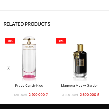
RELATED PRODUCTS
-30%
-32%
Prada Candy Kiss
Mancera Musky Garden
N
2.500.000
₫
2.600.000
₫
3.550.000
₫
3.800.000
₫