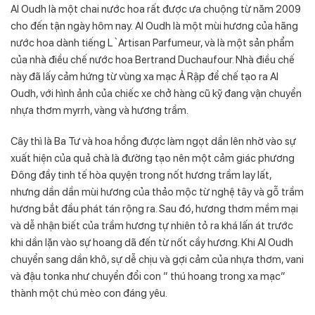
Al Oudh là một chai nước hoa rất được ưa chuộng từ năm 2009
cho đến tận ngày hôm nay. Al Oudh là một mùi hương của hãng
nước hoa dành tiếng L`Artisan Parfumeur, và là một sản phẩm
của nhà điều chế nước hoa Bertrand Duchaufour. Nhà điều chế
này đã lấy cảm hứng từ vùng xa mạc Ả Rập để chế tạo ra Al
Oudh, với hình ảnh của chiếc xe chở hàng cũ kỹ đang vận chuyển
nhựa thơm myrrh, vàng và hương trầm.
Cây thì là Ba Tư và hoa hồng được làm ngọt dần lên nhờ vào sự
xuất hiện của quả chà là đường tạo nên một cảm giác phương
Đông đầy tinh tế hòa quyện trong nốt hương trầm lay lất,
nhưng dần dần mùi hương của thảo mộc từ nghệ tây và gỗ trầm
hương bắt đầu phát tán rộng ra. Sau đó, hương thơm mềm mại
và dễ nhận biết của trầm hương tự nhiên tỏ ra khá lấn át trước
khi dần lặn vào sự hoang dã đến từ nốt cầy hương. Khi Al Oudh
chuyển sang dần khô, sự dễ chịu và gợi cảm của nhựa thơm, vani
và đậu tonka như chuyển đổi con ” thú hoang trong xa mạc”
thành một chú mèo con đáng yêu.