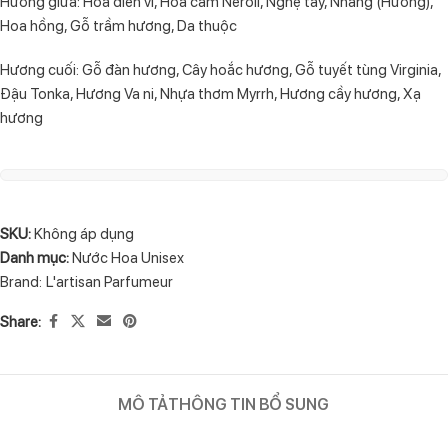
Hương giữa: Hoa diên vĩ, Hoa cam Neroli, Nghệ tây, Nhang (Hương),
Hoa hồng, Gỗ trầm hương, Da thuộc
Hương cuối: Gỗ đàn hương, Cây hoắc hương, Gỗ tuyết tùng Virginia,
Đậu Tonka, Hương Va ni, Nhựa thơm Myrrh, Hương cầy hương, Xạ
hương
SKU:
Không áp dụng
Danh mục:
Nước Hoa Unisex
Brand:
L'artisan Parfumeur
Share:
MÔ TẢ
THÔNG TIN BỔ SUNG