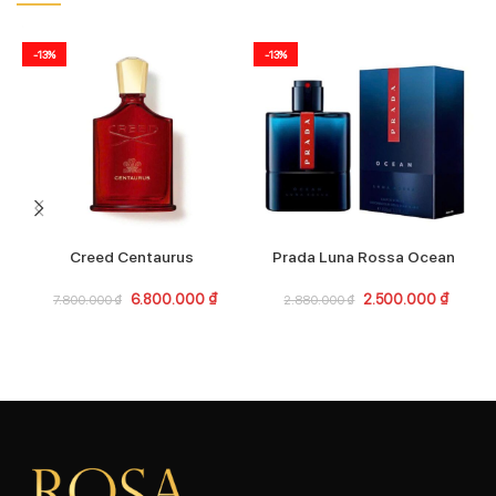
-13%
-13%
Creed Centaurus
Prada Luna Rossa Ocean
6.800.000
₫
2.500.000
₫
7.800.000
₫
2.880.000
₫