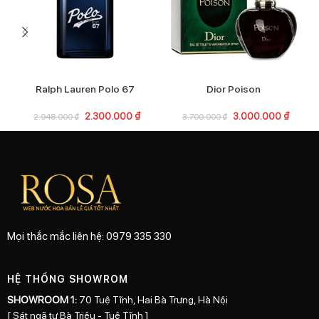
Ralph Lauren Polo 67
Dior Poison
2.300.000
₫
3.000.000
₫
2.948.000
₫
3.700.000
₫
Mọi thắc mắc liên hệ: 0979 335 330
HỆ THỐNG SHOWROM
SHOWROOM 1:
70 Tuệ Tĩnh, Hai Bà Trưng, Hà Nội
[ Sát ngã tư Bà Triệu - Tuệ Tĩnh ]