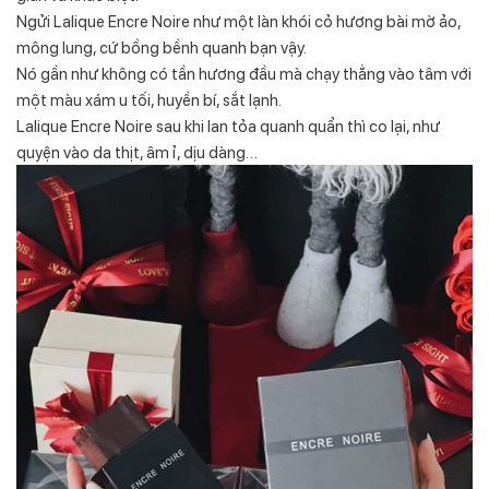
Ngửi Lalique Encre Noire như một làn khói cỏ hương bài mờ ảo,
mông lung, cứ bồng bềnh quanh bạn vậy.
Nó gần như không có tần hương đầu mà chạy thẳng vào tâm với
một màu xám u tối, huyền bí, sắt lạnh.
Lalique Encre Noire sau khi lan tỏa quanh quẩn thì co lại, như
quyện vào da thịt, âm ỉ, dịu dàng…