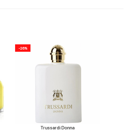
-26%
-44%
Trussardi Donna
Mercedes-Be