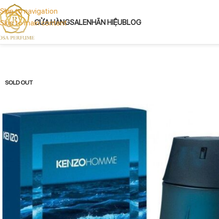
Skip to navigation
CỬA HÀNG
SALE
NHÃN HIỆU
BLOG
Skip to main content
SOLD OUT