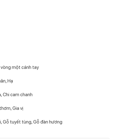
 vòng một cánh tay
uân, Hạ
à, Chi cam chanh
thơm, Gia vị
i, Gỗ tuyết tùng, Gỗ đàn hương