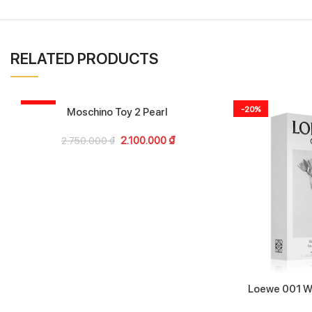
RELATED PRODUCTS
-24%
-20%
Moschino Toy 2 Pearl
2.100.000
₫
2.750.000
₫
Loewe 001 Wo