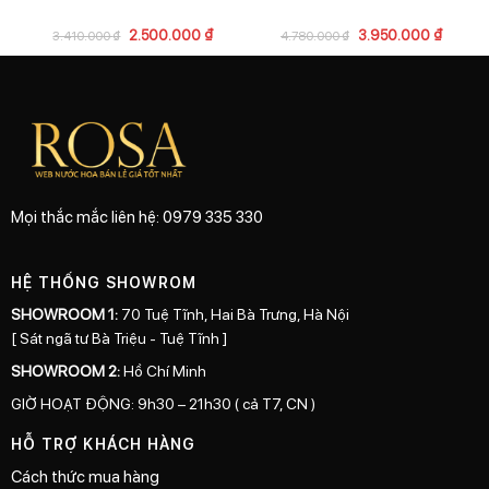
2.500.000
₫
3.950.000
₫
3.410.000
₫
4.780.000
₫
Mọi thắc mắc liên hệ: 0979 335 330
HỆ THỐNG SHOWROM
SHOWROOM 1:
70 Tuệ Tĩnh, Hai Bà Trưng, Hà Nội
[ Sát ngã tư Bà Triệu - Tuệ Tĩnh ]
SHOWROOM 2:
Hồ Chí Minh
GIỜ HOẠT ĐỘNG: 9h30 – 21h30 ( cả T7, CN )
HỖ TRỢ KHÁCH HÀNG
Cách thức mua hàng