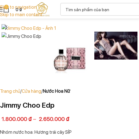
Skip to navigation
0
0
₫
Skip to main content
Trang chủ
Cửa hàng
Nước Hoa Nữ
Jimmy Choo Edp
1.800.000
₫
–
2.650.000
₫
Nhóm nước hoa: Hương trái cây SÍP