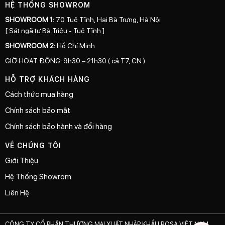
HỆ THỐNG SHOWROM
SHOWROOM 1:
70 Tuệ Tĩnh, Hai Bà Trưng, Hà Nội
[ Sát ngã tư Bà Triệu - Tuệ Tĩnh ]
SHOWROOM 2:
Hồ Chí Minh
GIỜ HOẠT ĐỘNG: 9h30 – 21h30 ( cả T7, CN )
HỖ TRỢ KHÁCH HÀNG
Cách thức mua hàng
Chính sách bảo mật
Chính sách bảo hành và đổi hàng
VỀ CHÚNG TÔI
Giới Thiệu
Hệ Thống Showrom
Liên Hệ
CÔNG TY CỔ PHẦN THƯƠNG MẠI XUẤT NHẬP KHẨU ROSA VIỆT NAM