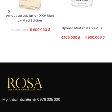
Amouage Jubilation XXV Man
Limited Edition
Byredo Mister Marvelous
9.600.000
₫
10.700.000
₫
4.100.000
₫
–
4.900.000
₫
Mọi thắc mắc liên hệ: 0979 335 330