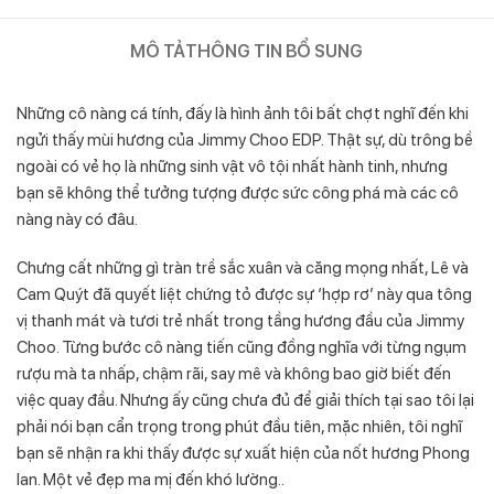
MÔ TẢ
THÔNG TIN BỔ SUNG
Những cô nàng cá tính, đấy là hình ảnh tôi bất chợt nghĩ đến khi
ngửi thấy mùi hương của Jimmy Choo EDP. Thật sự, dù trông bề
ngoài có vẻ họ là những sinh vật vô tội nhất hành tinh, nhưng
bạn sẽ không thể tưởng tượng được sức công phá mà các cô
nàng này có đâu.
Chưng cất những gì tràn trề sắc xuân và căng mọng nhất, Lê và
Cam Quýt đã quyết liệt chứng tỏ được sự ‘hợp rơ’ này qua tông
vị thanh mát và tươi trẻ nhất trong tầng hương đầu của Jimmy
Choo. Từng bước cô nàng tiến cũng đồng nghĩa với từng ngụm
rượu mà ta nhấp, chậm rãi, say mê và không bao giờ biết đến
việc quay đầu. Nhưng ấy cũng chưa đủ để giải thích tại sao tôi lại
phải nói bạn cẩn trọng trong phút đầu tiên, mặc nhiên, tôi nghĩ
bạn sẽ nhận ra khi thấy được sự xuất hiện của nốt hương Phong
lan. Một vẻ đẹp ma mị đến khó lường..