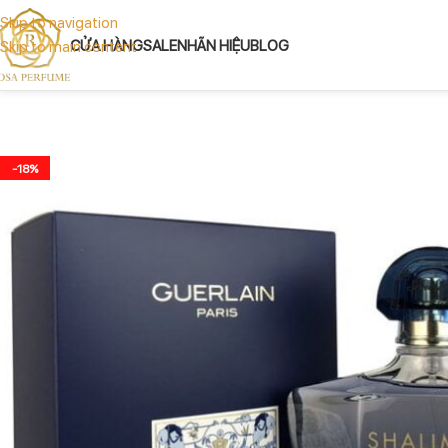
Skip to navigation
CỬA HÀNG
SALE
NHÃN HIỆU
BLOG
Skip to main content
-18%