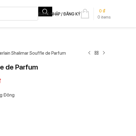
0
₫
ĐĂNG NHẬP / ĐĂNG KÝ
0
items
erlain Shalimar Souffle de Parfum
le de Parfum
₫
ng Đông