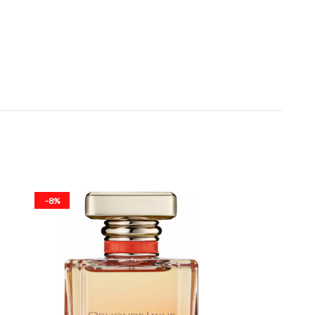
-8%
-27%