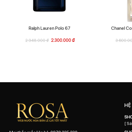
Ralph Lauren Polo 67
Chanel Coc
2.300.000
₫
2.948.000
₫
3.600.0
HỆ
SH
[ Sá
SH