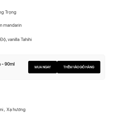
ng Trọng
m mandarin
Độ, vanilla Tahihi
m - 90ml
MUA NGAY
THÊM VÀO GIỎ HÀNG
ni
,
Xạ hương