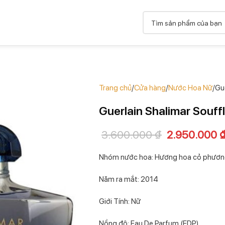
Trang chủ
Cửa hàng
Nước Hoa Nữ
Gu
Guerlain Shalimar Souff
3.600.000
₫
2.950.000
Nhóm nước hoa: Hương hoa cỏ phươ
Năm ra mắt: 2014
Giới Tính: Nữ
Nồng độ: Eau De Parfum (EDP)