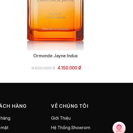
Calvin K
2.39
Ormonde Jayne Indus
4.150.000
₫
4.500.000
₫
HÁCH HÀNG
VỀ CHÚNG TÔI
 hàng
Giới Thiệu
o mật
Hệ Thống Showrom