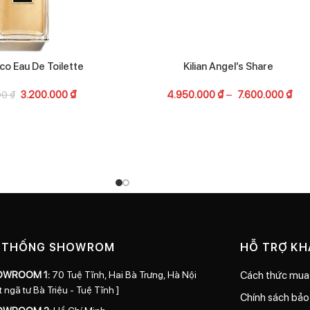
o Eau De Toilette
Kilian Angel’s Share
3.200.000
₫
4.950.000
₫
–
7.600.000
₫
00
₫
 THỐNG SHOWROM
HỖ TRỢ K
OWROOM 1:
70 Tuệ Tĩnh, Hai Bà Trưng, Hà Nội
Cách thức mua
t ngã tư Bà Triệu - Tuệ Tĩnh ]
Chính sách bả
OWROOM 2:
Hồ Chí Minh