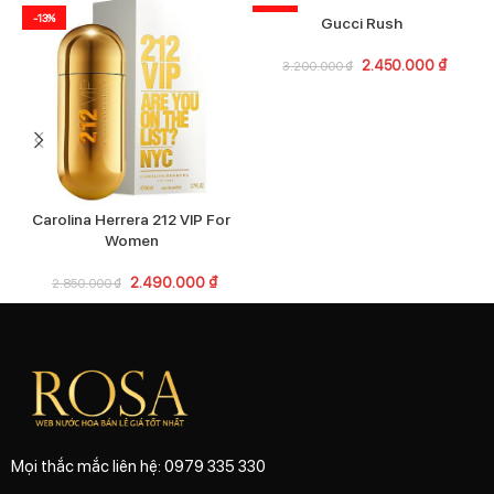
-13%
-23%
Gucci Rush
2.450.000
₫
3.200.000
₫
Carolina Herrera 212 VIP For
P
Women
2.490.000
₫
2.850.000
₫
Mọi thắc mắc liên hệ: 0979 335 330