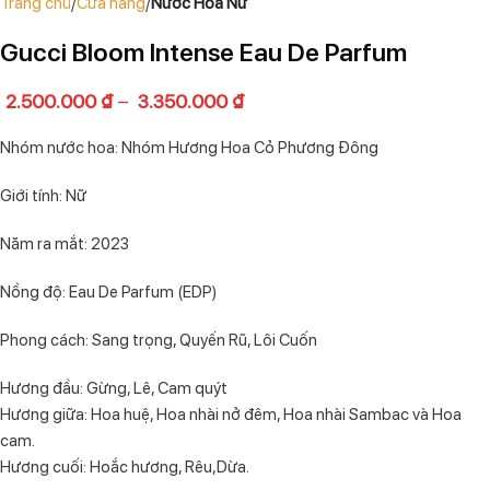
Trang chủ
Cửa hàng
Nước Hoa Nữ
Gucci Bloom Intense Eau De Parfum
2.500.000
₫
–
3.350.000
₫
Nhóm nước hoa: Nhóm Hương Hoa Cỏ Phương Đông
Giới tính: Nữ
Năm ra mắt: 2023
Nồng độ: Eau De Parfum (EDP)
Phong cách: Sang trọng, Quyến Rũ, Lôi Cuốn
Hương đầu: Gừng, Lê, Cam quýt
Hương giữa: Hoa huệ, Hoa nhài nở đêm, Hoa nhài Sambac và Hoa
cam.
Hương cuối: Hoắc hương, Rêu,Dừa.