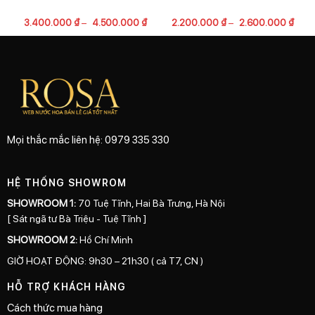
3.400.000
₫
–
4.500.000
₫
2.200.000
₫
–
2.600.000
₫
Mọi thắc mắc liên hệ: 0979 335 330
HỆ THỐNG SHOWROM
SHOWROOM 1:
70 Tuệ Tĩnh, Hai Bà Trưng, Hà Nội
[ Sát ngã tư Bà Triệu - Tuệ Tĩnh ]
SHOWROOM 2:
Hồ Chí Minh
GIỜ HOẠT ĐỘNG: 9h30 – 21h30 ( cả T7, CN )
HỖ TRỢ KHÁCH HÀNG
Cách thức mua hàng