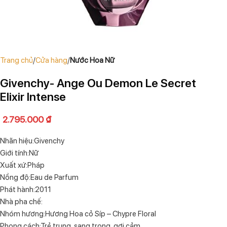
Trang chủ
Cửa hàng
Nước Hoa Nữ
Givenchy- Ange Ou Demon Le Secret
Elixir Intense
2.795.000
₫
Nhãn hiệu:Givenchy
Giới tính:Nữ
Xuất xứ:Pháp
Nồng độ:Eau de Parfum
Phát hành:2011
Nhà pha chế:
Nhóm hương:Hương Hoa cỏ Síp – Chypre Floral
Phong cách:Trẻ trung, sang trọng, gợi cảm