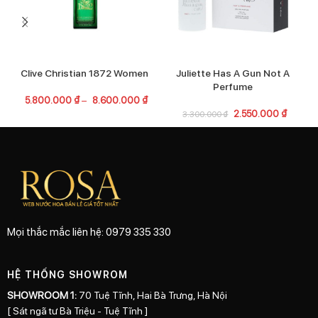
Clive Christian 1872 Women
Juliette Has A Gun Not A
C
Perfume
5.800.000
₫
–
8.600.000
₫
2.550.000
₫
3.300.000
₫
Mọi thắc mắc liên hệ: 0979 335 330
HỆ THỐNG SHOWROM
SHOWROOM 1:
70 Tuệ Tĩnh, Hai Bà Trưng, Hà Nội
[ Sát ngã tư Bà Triệu - Tuệ Tĩnh ]