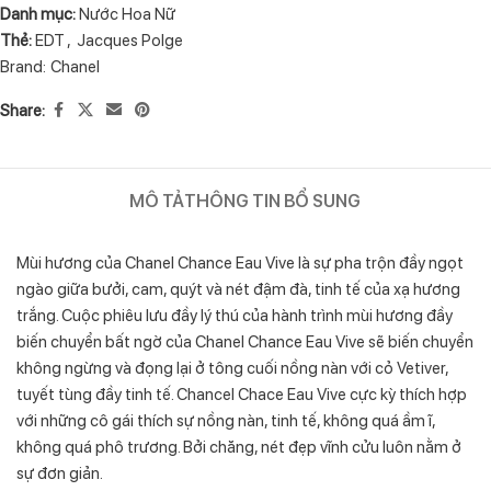
Danh mục:
Nước Hoa Nữ
Thẻ:
EDT
,
Jacques Polge
Brand:
Chanel
Share:
MÔ TẢ
THÔNG TIN BỔ SUNG
Mùi hương của Chanel Chance Eau Vive là sự pha trộn đầy ngọt
ngào giữa bưởi, cam, quýt và nét đậm đà, tinh tế của xạ hương
trắng. Cuộc phiêu lưu đầy lý thú của hành trình mùi hương đầy
biến chuyển bất ngờ của Chanel Chance Eau Vive sẽ biến chuyển
không ngừng và đọng lại ở tông cuối nồng nàn với cỏ Vetiver,
tuyết tùng đầy tinh tế. Chancel Chace Eau Vive cực kỳ thích hợp
với những cô gái thích sự nồng nàn, tinh tế, không quá ầm ĩ,
không quá phô trương. Bởi chăng, nét đẹp vĩnh cửu luôn nằm ở
sự đơn giản.