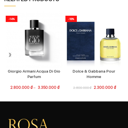
-14%
-18%
Giorgio Armani Acqua Di Gio
Dolce & Gabbana Pour
Parfum
Homme
2.800.000
₫
–
3.350.000
₫
2.300.000
₫
2.800.000
₫