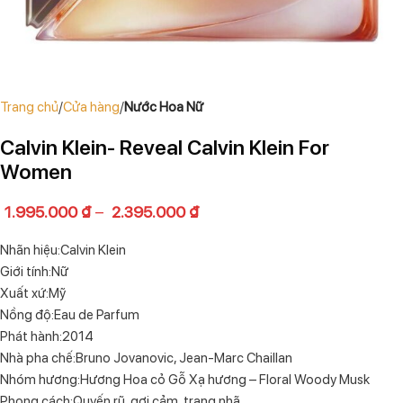
Trang chủ
Cửa hàng
Nước Hoa Nữ
Calvin Klein- Reveal Calvin Klein For
Women
1.995.000
₫
–
2.395.000
₫
Nhãn hiệu:Calvin Klein
Giới tính:Nữ
Xuất xứ:Mỹ
Nồng độ:Eau de Parfum
Phát hành:2014
Nhà pha chế:Bruno Jovanovic, Jean-Marc Chaillan
Nhóm hương:Hương Hoa cỏ Gỗ Xạ hương – Floral Woody Musk
Phong cách:Quyến rũ, gợi cảm, trang nhã.