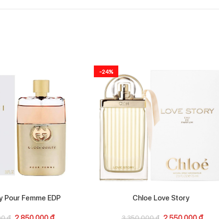
-24%
ty Pour Femme EDP
Chloe Love Story
2.850.000
₫
2.550.000
₫
00
₫
3.350.000
₫