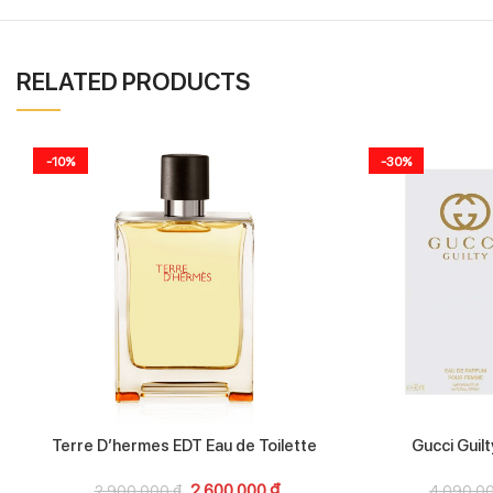
RELATED PRODUCTS
-10%
-30%
Terre D’hermes EDT Eau de Toilette
Gucci Guil
2.600.000
₫
2.900.000
₫
4.090.0