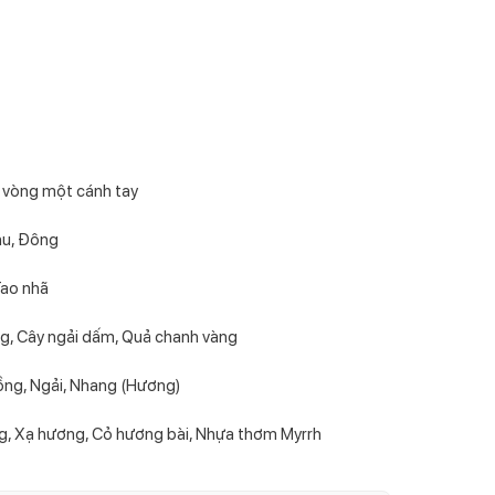
 vòng một cánh tay
hu, Đông
Tao nhã
g, Cây ngải dấm, Quả chanh vàng
ng, Ngải, Nhang (Hương)
g, Xạ hương, Cỏ hương bài, Nhựa thơm Myrrh