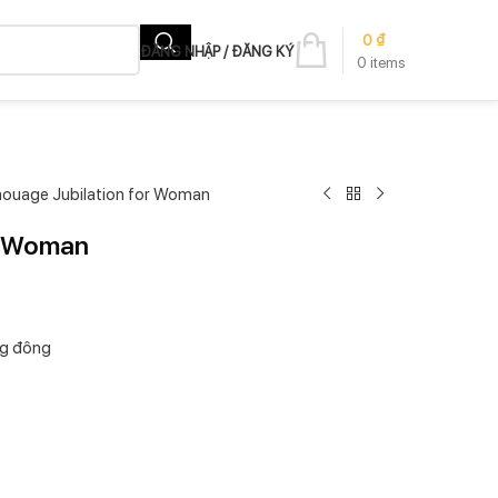
0
₫
ĐĂNG NHẬP / ĐĂNG KÝ
0
items
ouage Jubilation for Woman
r Woman
ng đông