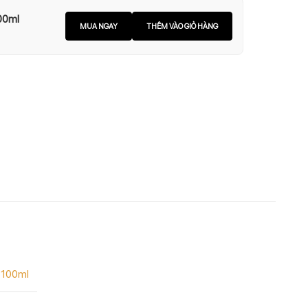
00ml
MUA NGAY
THÊM VÀO GIỎ HÀNG
100ml