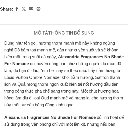
Share:
MÔ TẢ
THÔNG TIN BỔ SUNG
Đúng như tên gọi, hương thơm mạnh mẽ này không ngừng
nghỉ! Độ bám toả mạnh mẽ, gần như xuyên suốt và sẽ không
biến mất trong suốt cả ngày,
Alexandria Fragrances No Shade
For Nomade
di chuyển cùng bạn như những người du mục đã
làm, dù bạn đi đâu, “em bé” này sẽ theo sau. Lấy cảm hứng từ
Louis Vuitton Ombre Nomade, khói trầm hương, Saffron thanh
lịch và Quả mọng thơm ngon xuất hiện tại nốt hương đầu tiên
trong công thức pha chế sang trọng này. Một chút hương hoa
hồng làm dịu đi loại Oud mạnh mẽ và mang lại cho hương thơm
này một sự cân bằng đáng kinh ngạc.
Alexandria Fragrances No Shade For Nomade
đủ linh hoạt để
sử dụng trong văn phòng chỉ với một lần xịt, nhưng nếu bạn