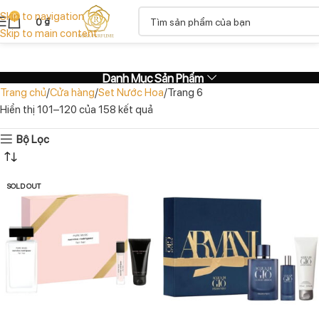
Skip to navigation
0
0
₫
Skip to main content
Danh Mục Sản Phẩm
Trang chủ
Cửa hàng
Set Nước Hoa
Trang 6
Hiển thị 101–120 của 158 kết quả
Bộ Lọc
SOLD OUT