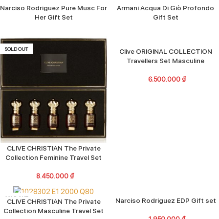
Narciso Rodriguez Pure Musc For
Armani Acqua Di Giò Profondo
Her Gift Set
Gift Set
SOLD OUT
Clive ORIGINAL COLLECTION
Travellers Set Masculine
6.500.000
₫
CLIVE CHRISTIAN The Private
Collection Feminine Travel Set
8.450.000
₫
SOLD OUT
SOLD OUT
Narciso Rodriguez EDP Gift set
CLIVE CHRISTIAN The Private
Collection Masculine Travel Set
1.950.000
₫