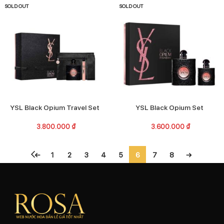
SOLD OUT
SOLD OUT
YSL Black Opium Travel Set
YSL Black Opium Set
3.800.000
₫
3.600.000
₫
←
1
2
3
4
5
6
7
8
→