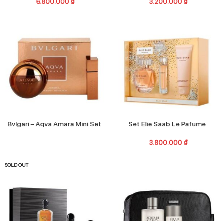
6.800.000
₫
3.200.000
₫
Bvlgari – Aqva Amara Mini Set
Set Elie Saab Le Pafume
3.800.000
₫
SOLD OUT