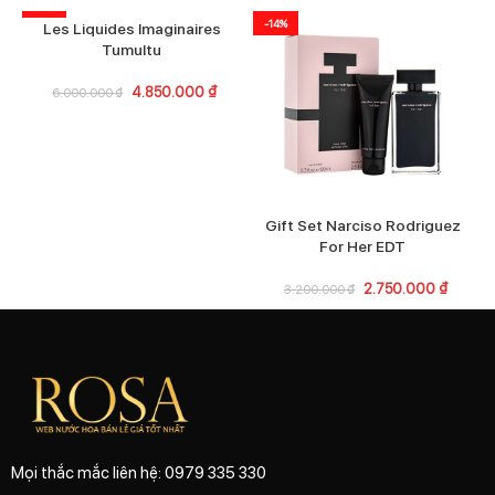
-19%
-14%
Les Liquides Imaginaires
Tumultu
4.850.000
₫
6.000.000
₫
Gift Set Narciso Rodriguez
G
For Her EDT
2.750.000
₫
3.200.000
₫
Mọi thắc mắc liên hệ: 0979 335 330