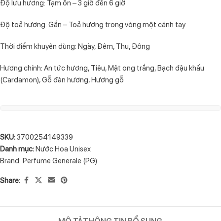
Độ lưu hương: Tạm ổn – 3 giờ đến 6 giờ
Độ toả hương: Gần – Toả hương trong vòng một cánh tay
Thời điểm khuyên dùng: Ngày, Đêm, Thu, Đông
Hương chính: An tức hương, Tiêu, Mật ong trắng, Bạch đậu khấu
(Cardamon), Gỗ đàn hương, Hương gỗ
SKU:
3700254149339
Danh mục:
Nước Hoa Unisex
Brand:
Perfume Generale (PG)
Share:
MÔ TẢ
THÔNG TIN BỔ SUNG