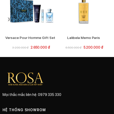
Versace Pour Homme Gift Set
Lalibela Memo Paris
2.650.000
₫
5.200.000
₫
3.200.000
₫
6.500.000
₫
Mọi thắc mắc liên hệ: 0979 335 330
HỆ THỐNG SHOWROM