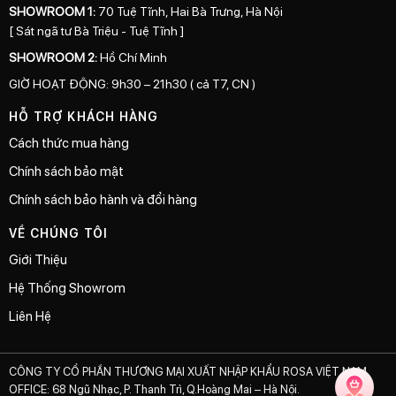
SHOWROOM 1:
70 Tuệ Tĩnh, Hai Bà Trưng, Hà Nội
[ Sát ngã tư Bà Triệu - Tuệ Tĩnh ]
SHOWROOM 2:
Hồ Chí Minh
GIỜ HOẠT ĐỘNG: 9h30 – 21h30 ( cả T7, CN )
HỖ TRỢ KHÁCH HÀNG
Cách thức mua hàng
Chính sách bảo mật
Chính sách bảo hành và đổi hàng
VỀ CHÚNG TÔI
Giới Thiệu
Hệ Thống Showrom
Liên Hệ
CÔNG TY CỔ PHẦN THƯƠNG MẠI XUẤT NHẬP KHẨU ROSA VIỆT NAM
OFFICE: 68 Ngũ Nhạc, P. Thanh Trì, Q.Hoàng Mai – Hà Nội.