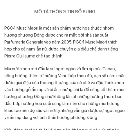
MÔ TẢ
THÔNG TIN BỔ SUNG
PG04 Musc Maori là một sản phẩm nước hoa thuộc nhóm
hương phương Đông được cho ra mắt bởi nhà sản xuất
Parfumerie Generale vào năm 2005. PG04 Musc Maori thích
hợp cho cả nam lẫn nữ, được chuyên gia điều chế danh tiếng
Pierre Guillaume chế tạo thành.
Mùi nước hoa mở đầu là sự ngọt ngào và ấm áp của Cacao,
cộng hưởng thêm từ hương Vani. Tiếp theo đó, bạn sẽ cảm nhận
được giai điệu của thoang thoảng của cà phê và đậu Tonka hòa
vào hương gỗ ấm áp và bí ẩn, nhưng chỉ là để củng cố thêm mùi
hương phương Đông chứ không lấn át những hương thơm ban
đầu. Lớp hương hoa cuối cùng làm nền cho những mùi hương
khác tạo nên độ sâu và mới lạ nhưng vẫn giữ được sự ngọt ngào
và ấm áp đúng với tinh thần hương phương Đông.