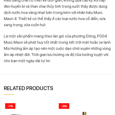
Kiểu dáng chai có thiết kế đơn giản, không quá cầu kỳ với nắp
đen huyền bí và than chai thủy tinh trong suốt thấy được dung
dịch nước hoa vàng nhạt bên trong kèm với nhãn hiệu Musc
Maori 4. Thiết kế có thể thấy ở các loại nước hoa cổ điển, vừa
sang trọng, vừa cuốn hút.
Là một sản phẩm mang theo làn gió của phương Đông, PG04
Musc Maori sẽ phát huy tốt nhất trong tiết trời mát hoặc se lạnh.
Mùi Hương ấm áp tạo nên một cuộc dạo chơi xuyên những vùng
ấm áp nhiệt đới. Thời gian lưu hương và độ tỏa hương tuyệt vời
cho bạn một ngày dài tự tin.
RELATED PRODUCTS
-17%
-20%