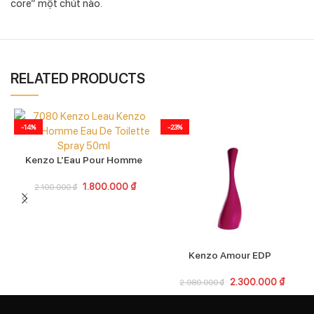
core” một chút nào.
RELATED PRODUCTS
-14%
-23%
Kenzo L’Eau Pour Homme
1.800.000
₫
2.100.000
₫
Kenzo Amour EDP
2.300.000
₫
2.980.000
₫