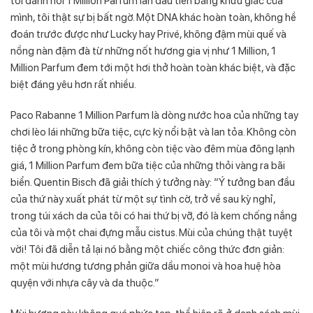
tôi đánh hơi 1 Million Parfum lần đầu tiên bằng khứu giác của
mình, tôi thật sự bị bất ngờ. Một DNA khác hoàn toàn, không hề
đoán trước được như Lucky hay Privé, không đậm mùi quế và
nồng nàn đậm đà từ những nốt hương gia vị như 1 Million, 1
Million Parfum đem tới một hơi thở hoàn toàn khác biệt, và đặc
biệt đáng yêu hơn rất nhiều.
Paco Rabanne 1 Million Parfum là dòng nước hoa của những tay
chơi lèo lái những bữa tiệc, cực kỳ nổi bật và lan tỏa. Không còn
tiệc ở trong phòng kín, không còn tiệc vào đêm mùa đông lạnh
giá, 1 Million Parfum đem bữa tiệc của những thỏi vàng ra bãi
biển. Quentin Bisch đã giải thích ý tưởng này: “Ý tưởng ban đầu
của thứ này xuất phát từ một sự tình cờ, trở về sau kỳ nghỉ,
trong túi xách da của tôi có hai thứ bị vỡ, đó là kem chống nắng
của tôi và một chai đựng mẫu cistus. Mùi của chúng thật tuyệt
vời! Tôi đã diễn tả lại nó bằng một chiếc công thức đơn giản:
một mùi hương tương phản giữa dầu monoi và hoa huệ hòa
quyện với nhựa cây và da thuộc.”