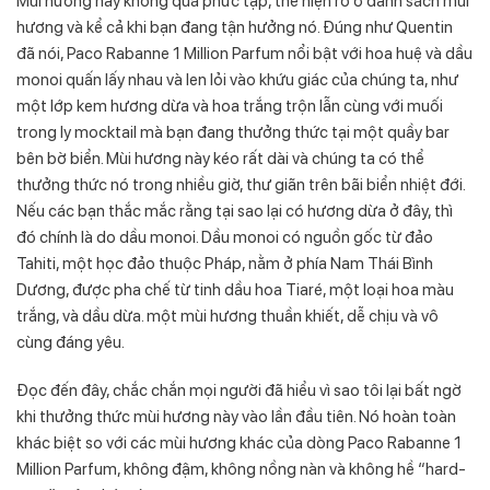
Mùi hương này không quá phức tạp, thể hiện rõ ở danh sách mùi
hương và kể cả khi bạn đang tận hưởng nó. Đúng như Quentin
đã nói, Paco Rabanne 1 Million Parfum nổi bật với hoa huệ và dầu
monoi quấn lấy nhau và len lỏi vào khứu giác của chúng ta, như
một lớp kem hương dừa và hoa trắng trộn lẫn cùng với muối
trong ly mocktail mà bạn đang thưởng thức tại một quầy bar
bên bờ biển. Mùi hương này kéo rất dài và chúng ta có thể
thưởng thức nó trong nhiều giờ, thư giãn trên bãi biển nhiệt đới.
Nếu các bạn thắc mắc rằng tại sao lại có hương dừa ở đây, thì
đó chính là do dầu monoi. Dầu monoi có nguồn gốc từ đảo
Tahiti, một học đảo thuộc Pháp, nằm ở phía Nam Thái Bình
Dương, được pha chế từ tinh dầu hoa Tiaré, một loại hoa màu
trắng, và dầu dừa. một mùi hương thuần khiết, dễ chịu và vô
cùng đáng yêu.
Đọc đến đây, chắc chắn mọi người đã hiểu vì sao tôi lại bất ngờ
khi thưởng thức mùi hương này vào lần đầu tiên. Nó hoàn toàn
khác biệt so với các mùi hương khác của dòng Paco Rabanne 1
Million Parfum, không đậm, không nồng nàn và không hề “hard-