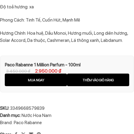
Độ toả hương: xa
Phong Cách: Tinh Tế, Cuốn Hút, Mạnh Mẽ
Hương Chính: Hoa huệ, Dầu Monoi, Hương muối, Long diên hương,
Solar Accord, Da thuộc, Cashmeran, Lá thông xanh, Labdanum.
Paco Rabanne 1 Million Parfum - 100ml
2.950.000
₫
3.450.000
₫
MUA NGAY
THÊM VÀO GIỎ HÀNG
SKU:
3349668579839
Danh mục:
Nước Hoa Nam
Brand:
Paco Rabanne