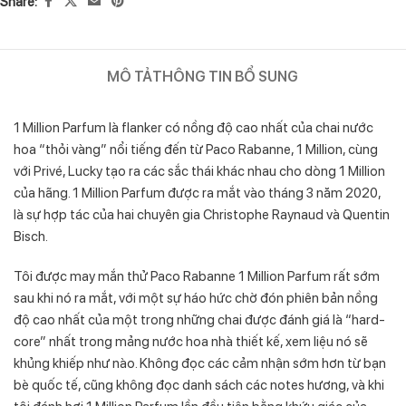
Share:
MÔ TẢ
THÔNG TIN BỔ SUNG
1 Million Parfum là flanker có nồng độ cao nhất của chai nước
hoa “thỏi vàng” nổi tiếng đến từ Paco Rabanne, 1 Million, cùng
với Privé, Lucky tạo ra các sắc thái khác nhau cho dòng 1 Million
của hãng. 1 Million Parfum được ra mắt vào tháng 3 năm 2020,
là sự hợp tác của hai chuyên gia Christophe Raynaud và Quentin
Bisch.
Tôi được may mắn thử Paco Rabanne 1 Million Parfum rất sớm
sau khi nó ra mắt, với một sự háo hức chờ đón phiên bản nồng
độ cao nhất của một trong những chai được đánh giá là “hard-
core” nhất trong mảng nước hoa nhà thiết kế, xem liệu nó sẽ
khủng khiếp như nào. Không đọc các cảm nhận sớm hơn từ bạn
bè quốc tế, cũng không đọc danh sách các notes hương, và khi