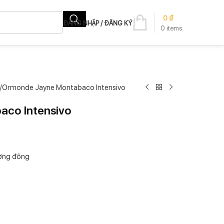
0
₫
ĐĂNG NHẬP / ĐĂNG KÝ
0
items
Ormonde Jayne Montabaco Intensivo
co Intensivo
ơng đông