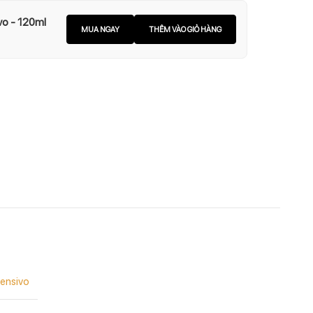
o - 120ml
MUA NGAY
THÊM VÀO GIỎ HÀNG
tensivo