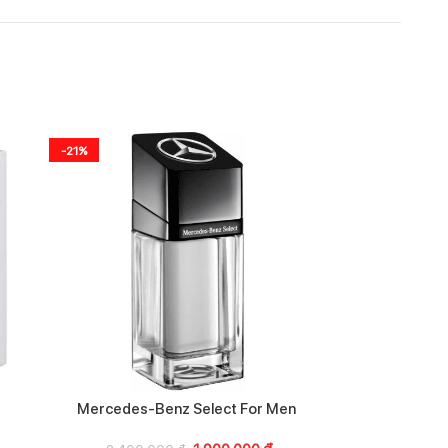
-21%
-18%
Mercedes-Benz Select For Men
Narciso R