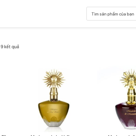
ả 9 kết quả