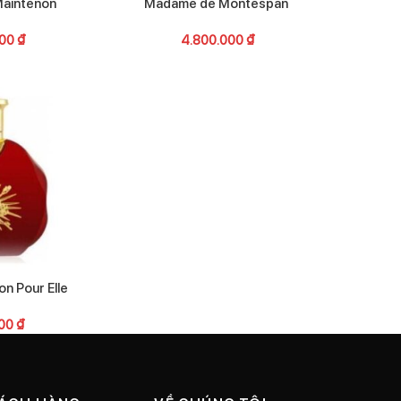
aintenon
Madame de Montespan
000
₫
4.800.000
₫
on Pour Elle
000
₫