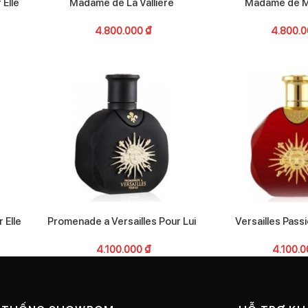
 Elle
Madame de La Valliere
Madame de M
4.800.000
₫
4.800.
 Elle
Promenade a Versailles Pour Lui
Versailles Passi
4.100.000
₫
4.100.