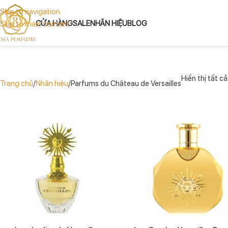
Skip to navigation
CỬA HÀNG
SALE
NHÃN HIỆU
BLOG
Skip to main content
Hiển thị tất c
Trang chủ
Nhãn hiệu
Parfums du Château de Versailles