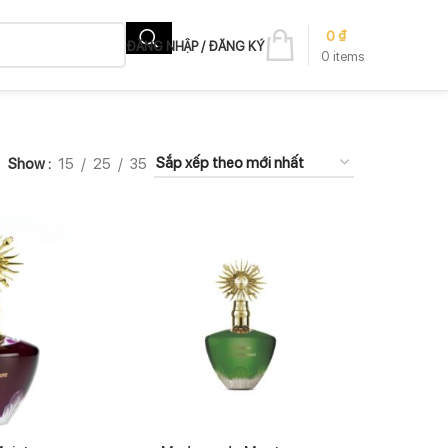
0
₫
ĐĂNG NHẬP / ĐĂNG KÝ
0
items
Show
15
25
35