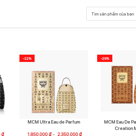
-22%
-29%
MCM Ultra Eau de Parfum
MCM Eau De P
Creation 
0
₫
1.850.000
₫
–
2.350.000
₫