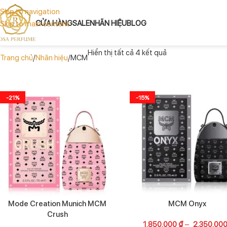
Skip to navigation
CỬA HÀNG
SALE
NHÃN HIỆU
BLOG
Skip to main content
Hiển thị tất cả 4 kết quả
Trang chủ
Nhãn hiệu
MCM
-21%
-15%
Mode Creation Munich MCM
MCM Onyx
Crush
1.850.000
₫
–
2.350.00