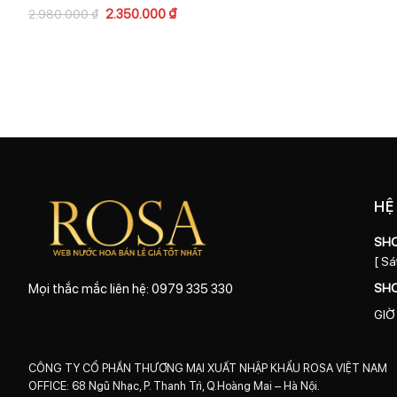
2.350.000
₫
2.980.000
₫
HỆ
SH
[ Sá
SH
Mọi thắc mắc liên hệ: 0979 335 330
GIỜ
CÔNG TY CỔ PHẦN THƯƠNG MẠI XUẤT NHẬP KHẨU ROSA VIỆT NAM
OFFICE: 68 Ngũ Nhạc, P. Thanh Trì, Q.Hoàng Mai – Hà Nội.