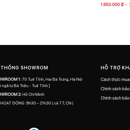
1.850.000
₫
–
 THỐNG SHOWROM
HỖ TRỢ K
OWROOM 1:
70 Tuệ Tĩnh, Hai Bà Trưng, Hà Nội
Cách thức mua
t ngã tư Bà Triệu - Tuệ Tĩnh ]
Chính sách bả
OWROOM 2:
Hồ Chí Minh
Chính sách bảo
 HOẠT ĐỘNG: 9h30 – 21h30 ( cả T7, CN )