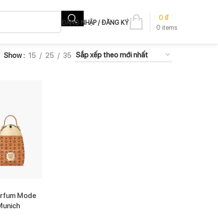
0
₫
ĐĂNG NHẬP / ĐĂNG KÝ
0
items
Show
15
25
35
arfum Mode
Munich