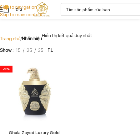
Skip to navigation
0
0
₫
Skip to main content
Hiển thị kết quả duy nhất
Trang chủ
Nhãn hiệu
Show
15
25
35
-18%
Ghala Zayed Luxury Gold