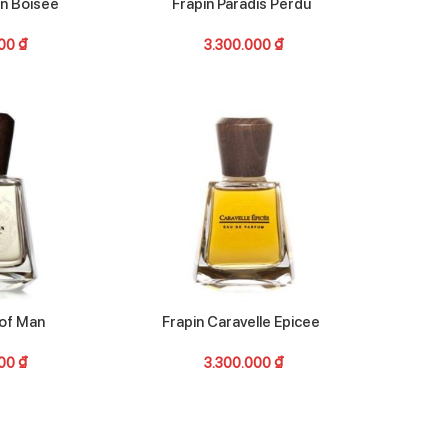
on Boisee
Frapin Paradis Perdu
000
₫
3.300.000
₫
 of Man
Frapin Caravelle Epicee
000
₫
3.300.000
₫