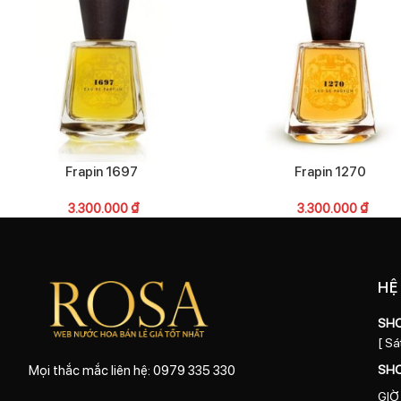
Frapin 1697
Frapin 1270
3.300.000
₫
3.300.000
₫
HỆ
SH
[ Sá
SH
Mọi thắc mắc liên hệ: 0979 335 330
GIỜ