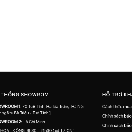
 THỐNG SHOWROM
HỖ TRỢ K
OWROOM 1:
70 Tuệ Tĩnh, Hai Bà Trưng, Hà Nội
Cách thức mua
t ngã tư Bà Triệu - Tuệ Tĩnh ]
Chính sách bả
OWROOM 2:
Hồ Chí Minh
Chính sách bảo
 HOẠT ĐỘNG: 9h30 – 21h30 ( cả T7, CN )