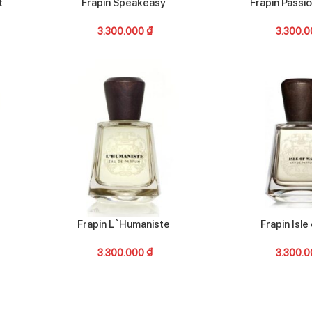
t
Frapin Speakeasy
Frapin Passi
3.300.000
₫
3.300.
Frapin L`Humaniste
Frapin Isle
3.300.000
₫
3.300.