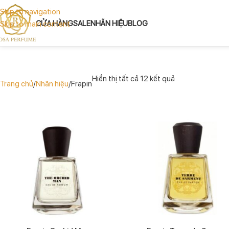
Skip to navigation
CỬA HÀNG
SALE
NHÃN HIỆU
BLOG
Skip to main content
Hiển thị tất cả 12 kết quả
Trang chủ
Nhãn hiệu
Frapin