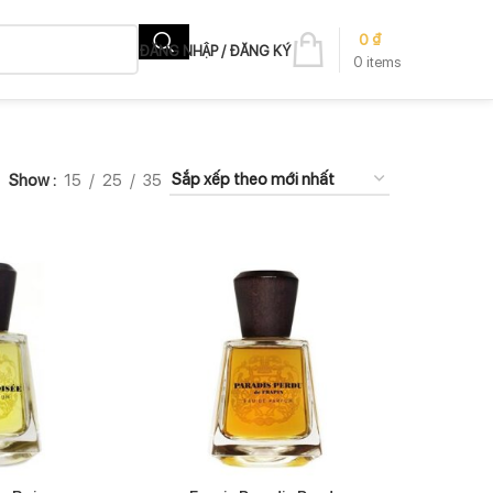
0
₫
ĐĂNG NHẬP / ĐĂNG KÝ
0
items
Show
15
25
35