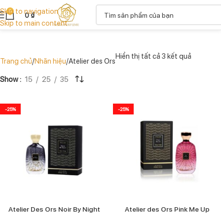
Skip to navigation
0
0
₫
Skip to main content
Hiển thị tất cả 3 kết quả
Trang chủ
Nhãn hiệu
Atelier des Ors
Show
15
25
35
-25%
-25%
Atelier Des Ors Noir By Night
Atelier des Ors Pink Me Up