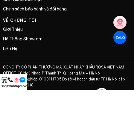
Chính sách bảo hành và đổi hàng
VỀ CHÚNG TÔI
Giới Thiệu
ZALO
Hệ Thống Showrom
Liên Hệ
CÔNG TY CỔ PHẦN THƯƠNG MẠI XUẤT NHẬP KHẨU ROSA VIỆT NAM
OFFICE: 68 Ngũ Nhạc, P. Thanh Trì, Q.Hoàng Mai – Hà Nội.
Mã số doanh nghiệp: 0108111795 Do sở kế hoạch đầu tư TP Hà Nội cấp
ngày 02/01/2018.
Shop
Hotline
Map
Facebook
© 2021 ROSA PERFUME
– Powered by
The Zest