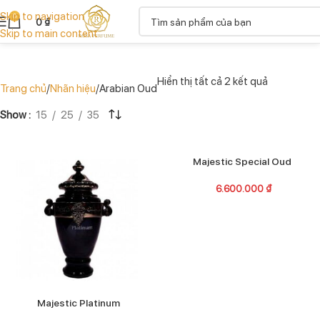
Skip to navigation
0
0
₫
Skip to main content
Hiển thị tất cả 2 kết quả
Trang chủ
Nhãn hiệu
Arabian Oud
Show
15
25
35
Majestic Special Oud
6.600.000
₫
Majestic Platinum