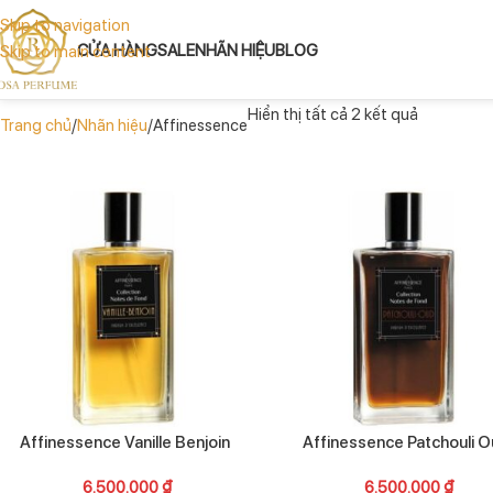
Skip to navigation
CỬA HÀNG
SALE
NHÃN HIỆU
BLOG
Skip to main content
Hiển thị tất cả 2 kết quả
Trang chủ
Nhãn hiệu
Affinessence
Affinessence Vanille Benjoin
Affinessence Patchouli 
6.500.000
₫
6.500.000
₫