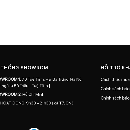
 THỐNG SHOWROM
HỖ TRỢ K
OWROOM 1:
70 Tuệ Tĩnh, Hai Bà Trưng, Hà Nội
Cách thức mua
t ngã tư Bà Triệu - Tuệ Tĩnh ]
Chính sách bả
OWROOM 2:
Hồ Chí Minh
Chính sách bảo
 HOẠT ĐỘNG: 9h30 – 21h30 ( cả T7, CN )