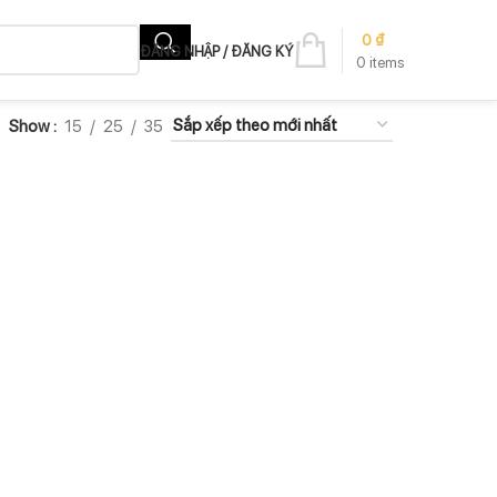
0
₫
ĐĂNG NHẬP / ĐĂNG KÝ
0
items
Show
15
25
35