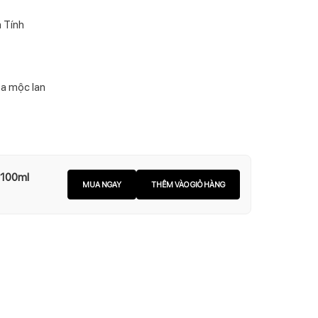
 Tính
oa mộc lan
 100ml
MUA NGAY
THÊM VÀO GIỎ HÀNG