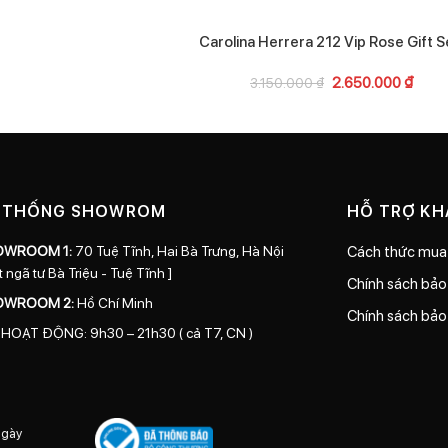
Carolina Herrera 212 Vip Rose Gift S
2.650.000
₫
3.150.000
₫
 THỐNG SHOWROM
HỖ TRỢ K
OWROOM 1:
70 Tuệ Tĩnh, Hai Bà Trưng, Hà Nội
Cách thức mua
t ngã tư Bà Triệu - Tuệ Tĩnh ]
Chính sách bả
OWROOM 2:
Hồ Chí Minh
Chính sách bảo
 HOẠT ĐỘNG: 9h30 – 21h30 ( cả T7, CN )
ngày