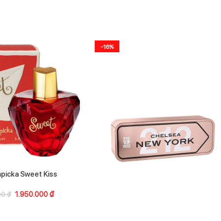
-16%
mpicka Sweet Kiss
1.950.000
₫
00
₫