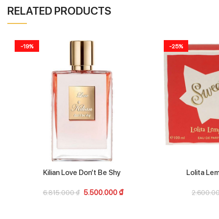
RELATED PRODUCTS
-19%
-25%
Kilian Love Don’t Be Shy
Lolita Le
5.500.000
₫
6.815.000
₫
2.600.0