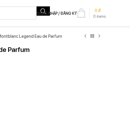
0
₫
ĐĂNG NHẬP / ĐĂNG KÝ
0
items
ontblanc Legend Eau de Parfum
de Parfum