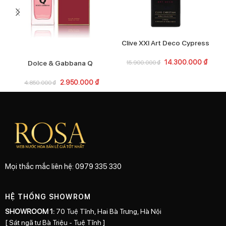
Clive XXI Art Deco Cypress
D
14.300.000
₫
Dolce & Gabbana Q
15.900.000
₫
2.950.000
₫
4.850.000
₫
Mọi thắc mắc liên hệ: 0979 335 330
HỆ THỐNG SHOWROM
SHOWROOM 1:
70 Tuệ Tĩnh, Hai Bà Trưng, Hà Nội
[ Sát ngã tư Bà Triệu - Tuệ Tĩnh ]