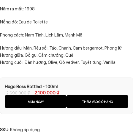
Năm ra mắt: 1998
Nồng độ: Eau de Toilette
Phong cách: Nam Tính, Lịch Lãm, Mạnh Mẽ
Hương đầu: Mận, Rêu sồi, Táo, Chanh, Cam bergamot, Phong lữ
Hương giữa: Gỗ gụ, Cẩm chướng, Quế
Hương cuối: Đàn hương, Olive, Gỗ vetiver, Tuyết tùng, Vanilla
Hugo Boss Bottled - 100ml
2.100.000
₫
2.690.000
₫
MUA NGAY
THÊM VÀO GIỎ HÀNG
SKU:
Không áp dụng