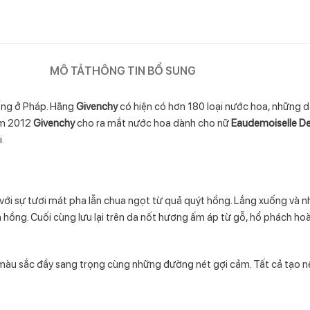
MÔ TẢ
THÔNG TIN BỔ SUNG
iếng ở Pháp. Hãng
Givenchy
có hiện có hơn 180 loại nước hoa, những 
ăm 2012
Givenchy
cho ra mắt nước hoa dành cho nữ
Eaudemoiselle De
.
ới sự tươi mát pha lẫn chua ngọt từ quả quýt hồng. Lắng xuống và
 hồng. Cuối cùng lưu lại trên da nốt hương ấm áp từ gỗ, hổ phách ho
màu sắc đầy sang trọng cùng những đường nét gợi cảm. Tất cả tạo nê