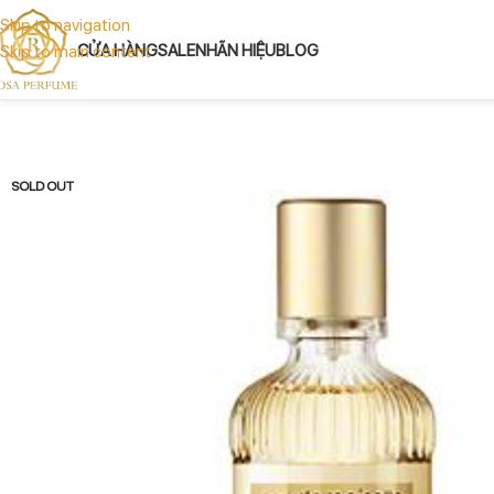
Skip to navigation
CỬA HÀNG
SALE
NHÃN HIỆU
BLOG
Skip to main content
SOLD OUT