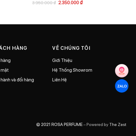
2.350.000
₫
3.950.000
₫
15.90
HÁCH HÀNG
VỀ CHÚNG TÔI
 hàng
Giới Thiệu
o mật
Hệ Thống Showrom
 hành và đổi hàng
Liên Hệ
ZALO
© 2021 ROSA PERFUME
– Powered by
The Zest