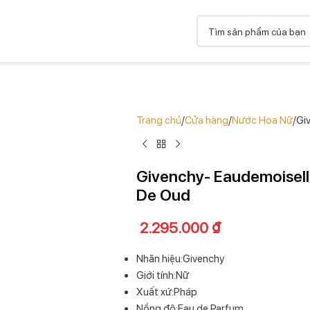
Trang chủ
Cửa hàng
Nước Hoa Nữ
Gi
Givenchy- Eaudemoisell
De Oud
2.295.000
₫
Nhãn hiệu:Givenchy
Giới tính:Nữ
Xuất xứ:Pháp
Nồng độ:Eau de Parfum