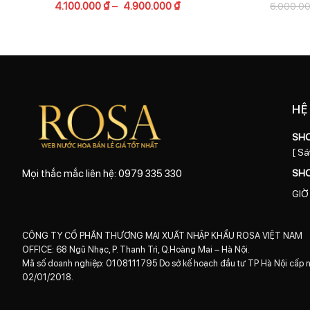
4.100.000
₫
–
4.900.000
₫
6.000.0
HỆ
SH
[ Sá
SH
Mọi thắc mắc liên hệ: 0979 335 330
GIỜ
CÔNG TY CỔ PHẦN THƯƠNG MẠI XUẤT NHẬP KHẨU ROSA VIỆT NAM
OFFICE: 68 Ngũ Nhạc, P. Thanh Trì, Q.Hoàng Mai – Hà Nội.
Mã số doanh nghiệp: 0108111795 Do sở kế hoạch đầu tư TP Hà Nội cấp 
02/01/2018.