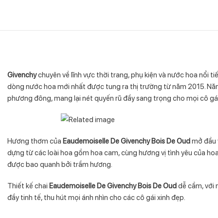
Givenchy
chuyên về lĩnh vực thời trang, phụ kiện và nước hoa nổi t
dòng nước hoa mới nhất được tung ra thị trường từ năm 2015. N
phương đông, mang lại nét quyến rũ đầy sang trọng cho mọi cô gái
Hương thơm của
Eaudemoiselle De Givenchy Bois De Oud
mở đầu v
dựng từ các loài hoa gồm hoa cam, cùng hương vị tình yêu của hoa
được bao quanh bởi trầm hương.
Thiết kế chai
Eaudemoiselle De Givenchy Bois De Oud
dễ cầm, với 
đầy tinh tế, thu hút mọi ánh nhìn cho các cô gái xinh đẹp.