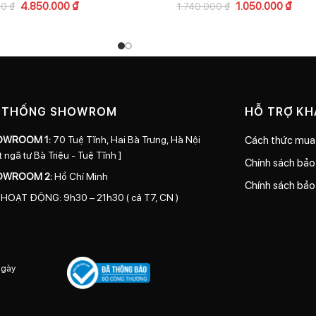
4.850.000
₫
1.050.000
₫
00
₫
1.740.000
₫
 THỐNG SHOWROM
HỖ TRỢ K
OWROOM 1:
70 Tuệ Tĩnh, Hai Bà Trưng, Hà Nội
Cách thức mua
t ngã tư Bà Triệu - Tuệ Tĩnh ]
Chính sách bả
OWROOM 2:
Hồ Chí Minh
Chính sách bảo
 HOẠT ĐỘNG: 9h30 – 21h30 ( cả T7, CN )
ngày