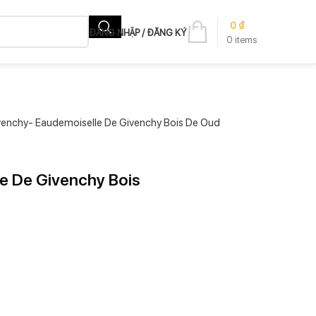
0
₫
ĐĂNG NHẬP / ĐĂNG KÝ
0
items
venchy- Eaudemoiselle De Givenchy Bois De Oud
e De Givenchy Bois