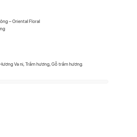
g – Oriental Floral
ọng
 Hương Va ni, Trầm hương, Gỗ trầm hương.