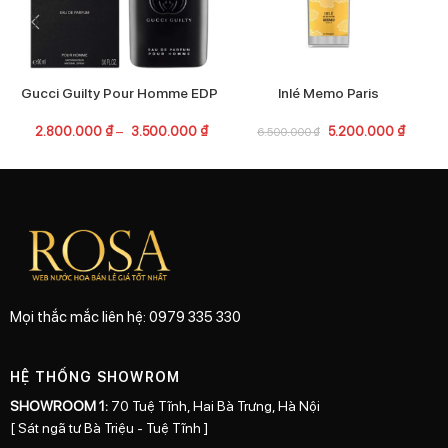
Gucci Guilty Pour Homme EDP
Inlé Memo Paris
2.800.000
₫
–
3.500.000
₫
5.200.000
₫
6.500.000
₫
Mọi thắc mắc liên hệ: 0979 335 330
HỆ THỐNG SHOWROM
SHOWROOM 1:
70 Tuệ Tĩnh, Hai Bà Trưng, Hà Nội
[ Sát ngã tư Bà Triệu - Tuệ Tĩnh ]