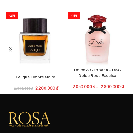
-21%
-18%
Dolce & Gabbana – D&G
Dolce Rosa Excelsa
Lalique Ombre Noire
2.050.000
₫
–
2.800.000
₫
2.200.000
₫
2.800.000
₫